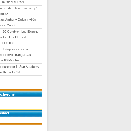
eu musical sur W9
 vie reste à l'antenne jusqu'en
ance 3
gas, Anthony Delon invités
hode Cauet
- 10 Octobre : Les Experts
au top, Les Bleus de
u plus bas
e, la top-model de la
e bidonville français au
de 66 Minutes
oncurencer la Star Academy
nédits de NCIS
echercher
ntact