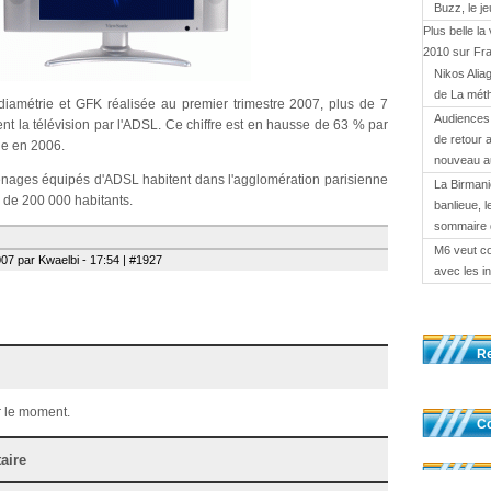
Buzz, le j
Plus belle la
2010 sur Fr
Nikos Alia
de La mét
amétrie et GFK réalisée au premier trimestre 2007, plus de 7
Audiences 
ent la télévision par l'ADSL. Ce chiffre est en hausse de 63 % par
de retour 
de en 2006.
nouveau a
énages équipés d'ADSL habitent dans l'agglomération parisienne
La Birmani
s de 200 000 habitants.
banlieue, l
sommaire 
M6 veut c
07 par Kwaelbi - 17:54 | #1927
avec les i
R
 le moment.
Co
aire