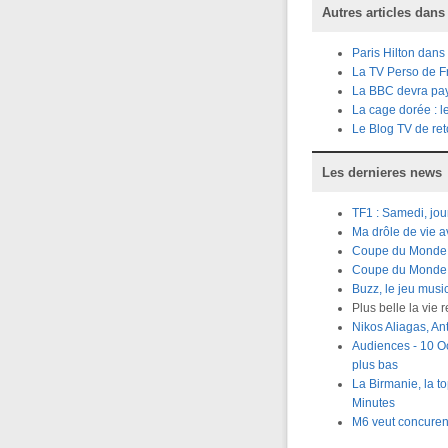
Autres articles dans
Paris Hilton dans
La TV Perso de F
La BBC devra paye
La cage dorée : l
Le Blog TV de ret
Les dernieres news
TF1 : Samedi, jou
Ma drôle de vie 
Coupe du Monde R
Coupe du Monde Ru
Buzz, le jeu musi
Plus belle la vie 
Nikos Aliagas, A
Audiences - 10 Oc
plus bas
La Birmanie, la t
Minutes
M6 veut concuren