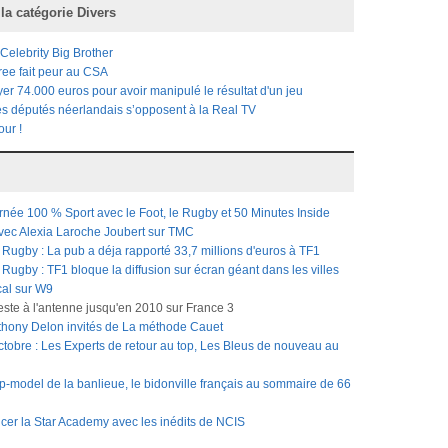
 la catégorie
Divers
 Celebrity Big Brother
ree fait peur au CSA
r 74.000 euros pour avoir manipulé le résultat d'un jeu
es députés néerlandais s’opposent à la Real TV
our !
rnée 100 % Sport avec le Foot, le Rugby et 50 Minutes Inside
avec Alexia Laroche Joubert sur TMC
ugby : La pub a déja rapporté 33,7 millions d'euros à TF1
gby : TF1 bloque la diffusion sur écran géant dans les villes
cal sur W9
reste à l'antenne jusqu'en 2010 sur France 3
nthony Delon invités de La méthode Cauet
tobre : Les Experts de retour au top, Les Bleus de nouveau au
op-model de la banlieue, le bidonville français au sommaire de 66
cer la Star Academy avec les inédits de NCIS