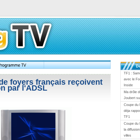
De
TF1 : Same
avec le Fo
 de foyers français reçoivent
Inside
ion par l'ADSL
Ma drôle d
Joubert s
Coupe du 
déja rappor
TF1
Coupe du 
la diffusi
villes