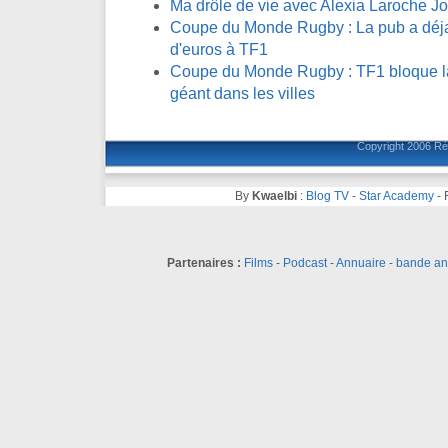
Ma drôle de vie avec Alexia Laroche J
Coupe du Monde Rugby : La pub a déja 
d'euros à TF1
Coupe du Monde Rugby : TF1 bloque la 
géant dans les villes
Copyright 2006
Ré
By
Kwaelbi
:
Blog TV
-
Star Academy
-
Partenaires :
Films
-
Podcast
-
Annuaire
-
bande a