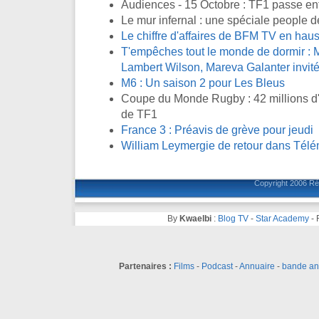
Audiences - 15 Octobre : TF1 passe en
Le mur infernal : une spéciale people d
Le chiffre d'affaires de BFM TV en ha
T'empêches tout le monde de dormir : M
Lambert Wilson, Mareva Galanter invité
M6 : Un saison 2 pour Les Bleus
Coupe du Monde Rugby : 42 millions d'
de TF1
France 3 : Préavis de grève pour jeudi
William Leymergie de retour dans Télé
Copyright 2006
Ré
By
Kwaelbi
:
Blog TV
-
Star Academy
-
Partenaires :
Films
-
Podcast
-
Annuaire
-
bande a