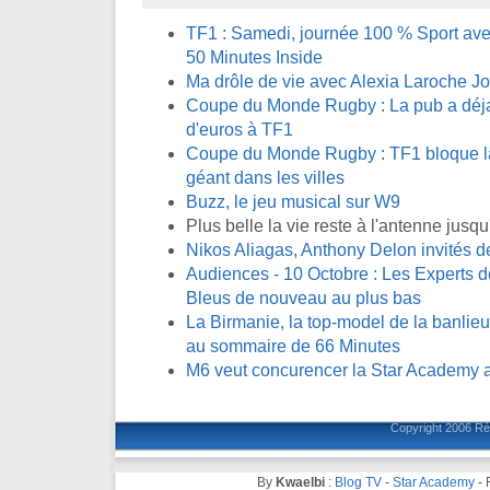
TF1 : Samedi, journée 100 % Sport avec
50 Minutes Inside
Ma drôle de vie avec Alexia Laroche J
Coupe du Monde Rugby : La pub a déja 
d'euros à TF1
Coupe du Monde Rugby : TF1 bloque la 
géant dans les villes
Buzz, le jeu musical sur W9
Plus belle la vie reste à l'antenne jus
Nikos Aliagas, Anthony Delon invités 
Audiences - 10 Octobre : Les Experts de
Bleus de nouveau au plus bas
La Birmanie, la top-model de la banlieue
au sommaire de 66 Minutes
M6 veut concurencer la Star Academy a
Copyright 2006
Ré
By
Kwaelbi
:
Blog TV
-
Star Academy
-