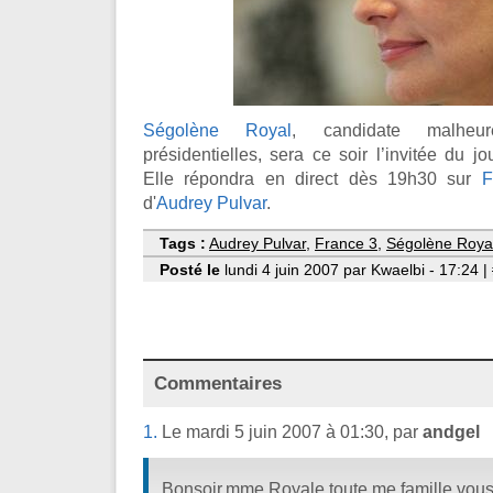
Ségolène Royal
, candidate malheur
présidentielles, sera ce soir l’invitée du j
Elle répondra en direct dès 19h30 sur
F
d'
Audrey Pulvar
.
Tags :
Audrey Pulvar
,
France 3
,
Ségolène Roya
Posté le
lundi 4 juin 2007 par Kwaelbi - 17:24 
Commentaires
1.
Le mardi 5 juin 2007 à 01:30, par
andgel
Bonsoir,mme Royale,toute me famille vous