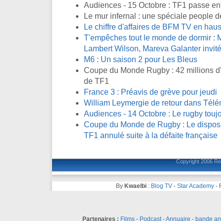
Audiences - 15 Octobre : TF1 passe en
Le mur infernal : une spéciale people d
Le chiffre d'affaires de BFM TV en ha
T'empêches tout le monde de dormir : M
Lambert Wilson, Mareva Galanter invité
M6 : Un saison 2 pour Les Bleus
Coupe du Monde Rugby : 42 millions d'
de TF1
France 3 : Préavis de grève pour jeudi
William Leymergie de retour dans Télé
Audiences - 14 Octobre : Le rugby toujo
Coupe du Monde de Rugby : Le disposit
TF1 annulé suite à la défaite française
Copyright 2006
Ré
By
Kwaelbi
:
Blog TV
-
Star Academy
-
Partenaires :
Films
-
Podcast
-
Annuaire
-
bande a