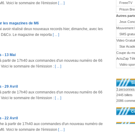
 M6. Voici le sommaire de l'émission
[ ... ]
FreeeTV
Prison Br
Autres part
Jeux Conc
r les magazines de M6
Mouvement 
 avoir réalisé deux nouveaux records hier, dimanche, avec les
SMS gratui
t D&Co. Le magazine de reporta
[ ... ]
Video Gratui
Star Acad
Coupe du m
 - 13 Mai
ActuZap Tél
ir à partir de 17h40 aux commandes d'un nouveau numéro de 66
Vidéo spor
 Voici le sommaire de l'émission :
[ ... ]
St
- 29 Avril
3 personnes 
ir à partir de 17h40 aux commandes d'un nouveau numéro de 66
2445 billets
 Voici le sommaire de l'émission :
[ ... ]
2086 comme
Co
- 22 Avril
che à partir de 17h40 aux commandes d'un nouveau numéro de
 M6. Voici le sommaire de l'émission
[ ... ]