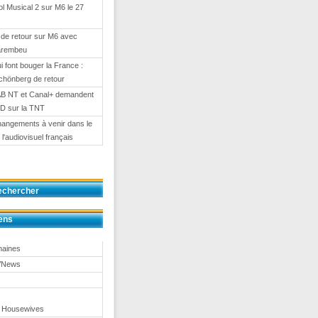
l Musical 2 sur M6 le 27
de retour sur M6 avec
arembeu
i font bouger la France :
chönberg de retour
AB NT et Canal+ demandent
HD sur la TNT
angements à venir dans le
l'audiovisuel français
echercher
ens
maines
TVNews
 Housewives