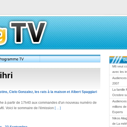
De
M6 veut c
avec les i
ihri
Audiences
2007
La famille 
tins, Cielo Gonzalez, les rats à la maison et Albert Spaggiari
Octobre s
Audiences 
che à partir de 17h40 aux commandes d'un nouveau numéro de
millions d
 M6. Voici le sommaire de l'émission
[ ... ]
Experts
Nikos Alia
de La mét