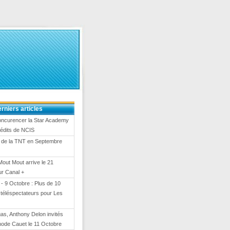
rniers articles
oncurencer la Star Academy
nédits de NCIS
 de la TNT en Septembre
Mout Mout arrive le 21
ur Canal +
- 9 Octobre : Plus de 10
e téléspectateurs pour Les
gas, Anthony Delon invités
hode Cauet le 11 Octobre