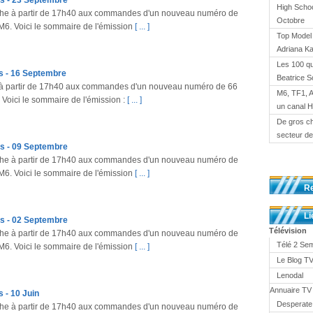
s - 23 Septembre
High Schoo
che à partir de 17h40 aux commandes d'un nouveau numéro de
Octobre
 M6. Voici le sommaire de l'émission
[ ... ]
Top Model 
Adriana K
Les 100 qu
s - 16 Septembre
Beatrice S
ir à partir de 17h40 aux commandes d'un nouveau numéro de 66
M6, TF1, 
 Voici le sommaire de l'émission :
[ ... ]
un canal 
De gros ch
secteur de 
s - 09 Septembre
che à partir de 17h40 aux commandes d'un nouveau numéro de
 M6. Voici le sommaire de l'émission
[ ... ]
R
Li
s - 02 Septembre
Télévision
che à partir de 17h40 aux commandes d'un nouveau numéro de
Télé 2 Se
 M6. Voici le sommaire de l'émission
[ ... ]
Le Blog 
Lenodal
Annuaire TV
 - 10 Juin
Desperate
che à partir de 17h40 aux commandes d'un nouveau numéro de