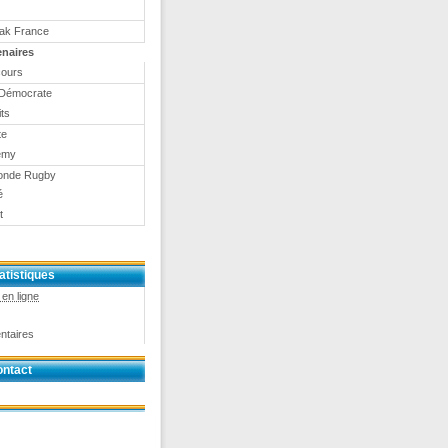
eak France
enaires
ours
Démocrate
ts
te
emy
onde Rugby
é
t
atistiques
en ligne
ntaires
ntact