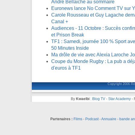
André Bellaiche au sommaire
Euronews lance No Comment TV sur 
Carole Rousseau et Guy Lagache demai
Canal +
Audiences - 11 Octobre : Succès confi
et Prison Break
TF1 : Samedi, journée 100 % Sport avec
50 Minutes Inside
Ma drôle de vie avec Alexia Laroche J
Coupe du Monde Rugby : La pub a déja 
d'euros à TF1
Copyright 2006
Ré
By
Kwaelbi
:
Blog TV
-
Star Academy
-
Partenaires :
Films
-
Podcast
-
Annuaire
-
bande a