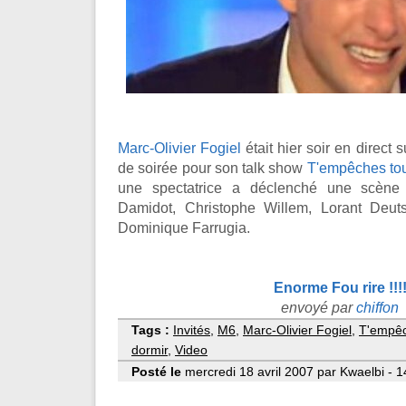
Marc-Olivier Fogiel
était hier soir en direct 
de soirée pour son talk show
T'empêches tou
une spectatrice a déclenché une scène 
Damidot, Christophe Willem, Lorant Deut
Dominique Farrugia.
Enorme Fou rire !!!
envoyé par
chiffon
Tags :
Invités
,
M6
,
Marc-Olivier Fogiel
,
T'empêc
dormir
,
Video
Posté le
mercredi 18 avril 2007 par Kwaelbi - 1