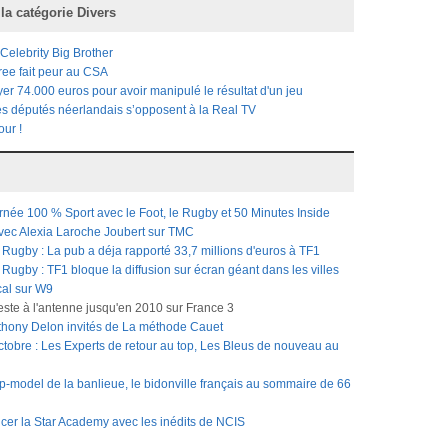
 la catégorie
Divers
 Celebrity Big Brother
ree fait peur au CSA
r 74.000 euros pour avoir manipulé le résultat d'un jeu
es députés néerlandais s’opposent à la Real TV
our !
rnée 100 % Sport avec le Foot, le Rugby et 50 Minutes Inside
avec Alexia Laroche Joubert sur TMC
ugby : La pub a déja rapporté 33,7 millions d'euros à TF1
gby : TF1 bloque la diffusion sur écran géant dans les villes
cal sur W9
reste à l'antenne jusqu'en 2010 sur France 3
nthony Delon invités de La méthode Cauet
tobre : Les Experts de retour au top, Les Bleus de nouveau au
op-model de la banlieue, le bidonville français au sommaire de 66
cer la Star Academy avec les inédits de NCIS