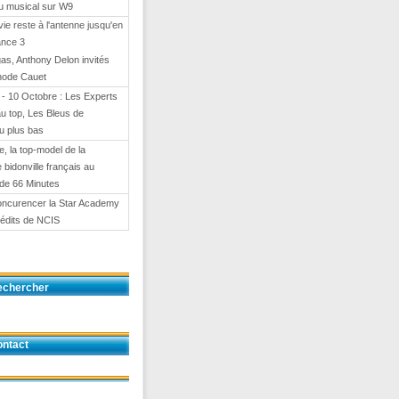
eu musical sur W9
 vie reste à l'antenne jusqu'en
ance 3
gas, Anthony Delon invités
hode Cauet
- 10 Octobre : Les Experts
au top, Les Bleus de
u plus bas
e, la top-model de la
e bidonville français au
de 66 Minutes
oncurencer la Star Academy
nédits de NCIS
echercher
ntact