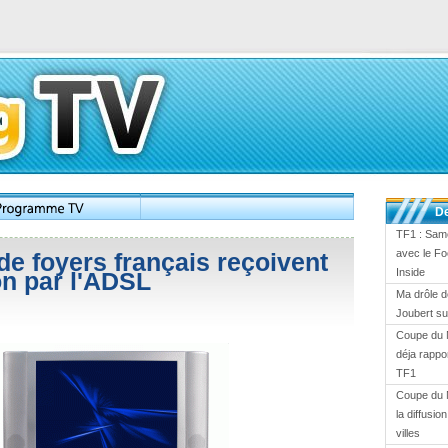
De
TF1 : Same
avec le Fo
 de foyers français reçoivent
Inside
ion par l'ADSL
Ma drôle d
Joubert s
Coupe du 
déja rappor
TF1
Coupe du 
la diffusi
villes