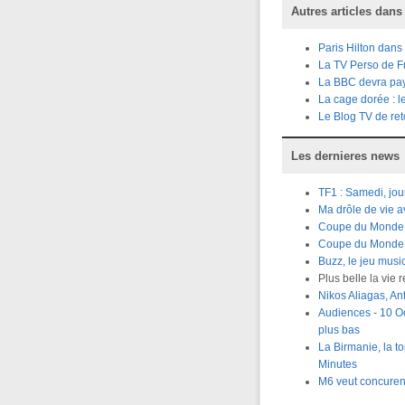
Autres articles dans
Paris Hilton dans
La TV Perso de F
La BBC devra paye
La cage dorée : l
Le Blog TV de ret
Les dernieres news
TF1 : Samedi, jou
Ma drôle de vie 
Coupe du Monde R
Coupe du Monde Ru
Buzz, le jeu musi
Plus belle la vie 
Nikos Aliagas, A
Audiences - 10 Oc
plus bas
La Birmanie, la t
Minutes
M6 veut concuren