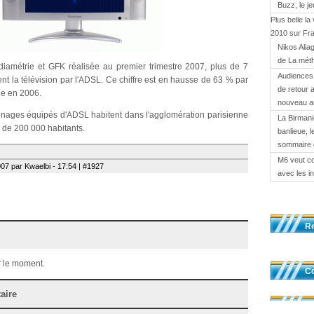
Buzz, le j
Plus belle la
2010 sur Fr
Nikos Alia
de La mét
amétrie et GFK réalisée au premier trimestre 2007, plus de 7
Audiences 
ent la télévision par l'ADSL. Ce chiffre est en hausse de 63 % par
de retour 
de en 2006.
nouveau a
énages équipés d'ADSL habitent dans l'agglomération parisienne
La Birmani
s de 200 000 habitants.
banlieue, l
sommaire 
M6 veut c
07 par Kwaelbi - 17:54 | #1927
avec les i
R
 le moment.
Co
aire