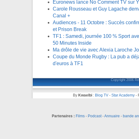
Euronews lance No Comment TV sur 
Carole Rousseau et Guy Lagache demai
Canal +
Audiences - 11 Octobre : Succès confi
et Prison Break
TF1 : Samedi, journée 100 % Sport avec
50 Minutes Inside
Ma drôle de vie avec Alexia Laroche J
Coupe du Monde Rugby : La pub a déja 
d'euros à TF1
Copyright 2006
Ré
By
Kwaelbi
:
Blog TV
-
Star Academy
-
Partenaires :
Films
-
Podcast
-
Annuaire
-
bande a