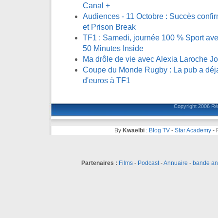
Canal +
Audiences - 11 Octobre : Succès confi
et Prison Break
TF1 : Samedi, journée 100 % Sport avec
50 Minutes Inside
Ma drôle de vie avec Alexia Laroche J
Coupe du Monde Rugby : La pub a déja 
d'euros à TF1
Copyright 2006
Ré
By
Kwaelbi
:
Blog TV
-
Star Academy
-
Partenaires :
Films
-
Podcast
-
Annuaire
-
bande a