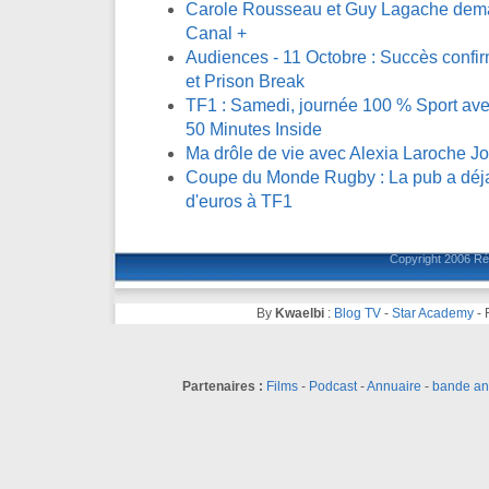
Carole Rousseau et Guy Lagache demai
Canal +
Audiences - 11 Octobre : Succès confi
et Prison Break
TF1 : Samedi, journée 100 % Sport avec
50 Minutes Inside
Ma drôle de vie avec Alexia Laroche J
Coupe du Monde Rugby : La pub a déja 
d'euros à TF1
Copyright 2006
Ré
By
Kwaelbi
:
Blog TV
-
Star Academy
-
Partenaires :
Films
-
Podcast
-
Annuaire
-
bande a