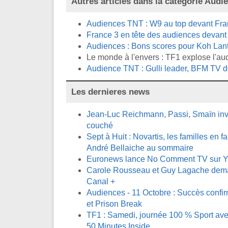
Autres articles dans la catégorie
Audi
Audiences TNT : W9 au top devant Fran
France 3 en tête des audiences devant T
Audiences : Bons scores pour Koh Lant
Le monde à l'envers : TF1 explose l'au
Audience TNT : Gulli leader, BFM TV d
Les dernieres news
Jean-Luc Reichmann, Passi, Smaïn invi
couché
Sept à Huit : Novartis, les familles en fa
André Bellaiche au sommaire
Euronews lance No Comment TV sur 
Carole Rousseau et Guy Lagache demai
Canal +
Audiences - 11 Octobre : Succès confi
et Prison Break
TF1 : Samedi, journée 100 % Sport avec
50 Minutes Inside