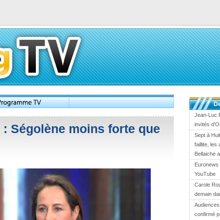
De
Jean-Luc 
invités d'
: Ségolène moins forte que
Sept à Huit
faillite, l
Bellaiche 
Euronews 
YouTube
Carole Ro
demain dan
Audiences 
confirmé p