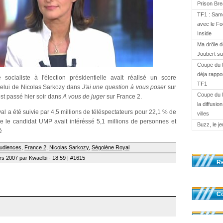
Prison Br
TF1 : Same
avec le Fo
Inside
Ma drôle d
Joubert s
Coupe du 
déja rappor
socialiste à l'élection présidentielle avait réalisé un score
TF1
celui de Nicolas Sarkozy dans
J'ai une question à vous poser
sur
Coupe du 
'est passé hier soir dans
A vous de juger
sur France 2.
la diffusi
al a été suivie par 4,5 millions de téléspectateurs pour 22,1 % de
villes
e le candidat UMP avait intéréssé 5,1 millions de personnes et
Buzz, le j
é
udiences
,
France 2
,
Nicolas Sarkozy
,
Ségolène Royal
s 2007 par Kwaelbi - 18:59 | #1615
R
Co