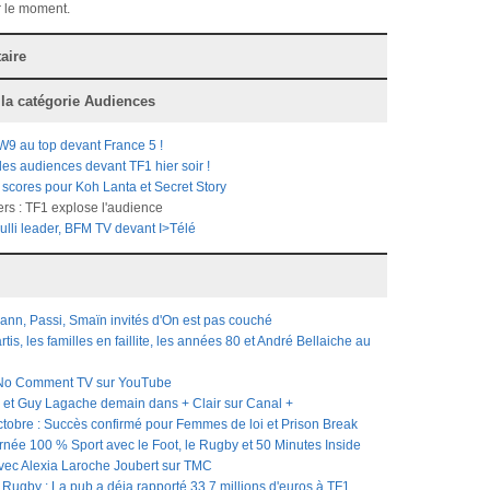
 le moment.
aire
 la catégorie
Audiences
W9 au top devant France 5 !
des audiences devant TF1 hier soir !
scores pour Koh Lanta et Secret Story
rs : TF1 explose l'audience
lli leader, BFM TV devant I>Télé
nn, Passi, Smaïn invités d'On est pas couché
rtis, les familles en faillite, les années 80 et André Bellaiche au
No Comment TV sur YouTube
et Guy Lagache demain dans + Clair sur Canal +
tobre : Succès confirmé pour Femmes de loi et Prison Break
rnée 100 % Sport avec le Foot, le Rugby et 50 Minutes Inside
avec Alexia Laroche Joubert sur TMC
ugby : La pub a déja rapporté 33,7 millions d'euros à TF1