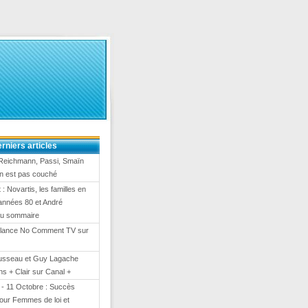
rniers articles
Reichmann, Passi, Smaïn
On est pas couché
 : Novartis, les familles en
es années 80 et André
au sommaire
lance No Comment TV sur
usseau et Guy Lagache
s + Clair sur Canal +
- 11 Octobre : Succès
our Femmes de loi et