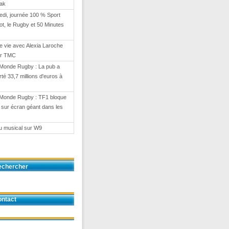
eak
di, journée 100 % Sport
ot, le Rugby et 50 Minutes
e vie avec Alexia Laroche
ur TMC
Monde Rugby : La pub a
té 33,7 millions d'euros à
Monde Rugby : TF1 bloque
on sur écran géant dans les
eu musical sur W9
echercher
ntact