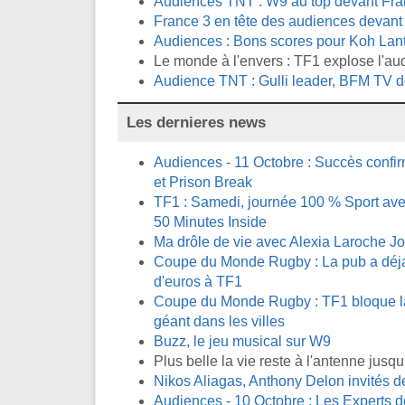
Audiences TNT : W9 au top devant Fran
France 3 en tête des audiences devant T
Audiences : Bons scores pour Koh Lant
Le monde à l'envers : TF1 explose l'au
Audience TNT : Gulli leader, BFM TV d
Les dernieres news
Audiences - 11 Octobre : Succès confi
et Prison Break
TF1 : Samedi, journée 100 % Sport avec
50 Minutes Inside
Ma drôle de vie avec Alexia Laroche J
Coupe du Monde Rugby : La pub a déja 
d'euros à TF1
Coupe du Monde Rugby : TF1 bloque la 
géant dans les villes
Buzz, le jeu musical sur W9
Plus belle la vie reste à l'antenne jus
Nikos Aliagas, Anthony Delon invités 
Audiences - 10 Octobre : Les Experts de