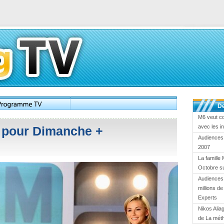
De
M6 veut c
avec les i
 pour Dimanche +
Audiences
2007
La famille 
Octobre s
Audiences 
millions d
Experts
Nikos Alia
de La mét