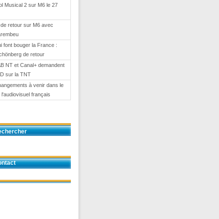
l Musical 2 sur M6 le 27
de retour sur M6 avec
arembeu
i font bouger la France :
chönberg de retour
AB NT et Canal+ demandent
HD sur la TNT
angements à venir dans le
l'audiovisuel français
echercher
ntact