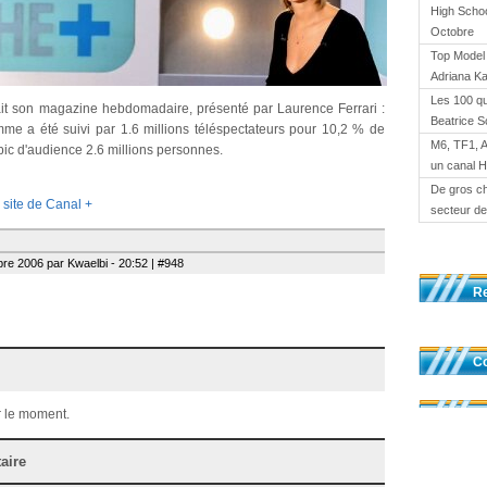
High Schoo
Octobre
Top Model 
Adriana K
Les 100 qu
sait son magazine hebdomadaire, présenté par Laurence Ferrari :
Beatrice S
e a été suivi par 1.6 millions téléspectateurs pour 10,2 % de
M6, TF1, 
pic d'audience 2.6 millions personnes.
un canal 
De gros ch
 site de Canal +
secteur de 
re 2006 par Kwaelbi - 20:52 | #948
R
Co
 le moment.
aire