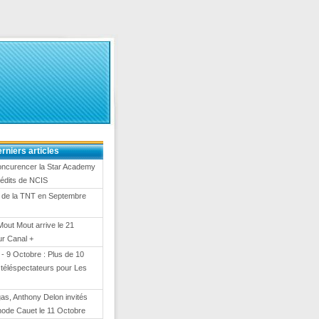
rniers articles
oncurencer la Star Academy
nédits de NCIS
 de la TNT en Septembre
Mout Mout arrive le 21
ur Canal +
- 9 Octobre : Plus de 10
e téléspectateurs pour Les
gas, Anthony Delon invités
hode Cauet le 11 Octobre