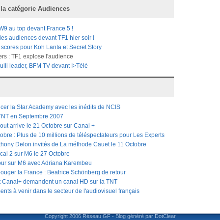
 la catégorie
Audiences
W9 au top devant France 5 !
des audiences devant TF1 hier soir !
scores pour Koh Lanta et Secret Story
rs : TF1 explose l'audience
lli leader, BFM TV devant I>Télé
cer la Star Academy avec les inédits de NCIS
 TNT en Septembre 2007
out arrive le 21 Octobre sur Canal +
obre : Plus de 10 millions de téléspectateurs pour Les Experts
thony Delon invités de La méthode Cauet le 11 Octobre
cal 2 sur M6 le 27 Octobre
our sur M6 avec Adriana Karembeu
bouger la France : Beatrice Schönberg de retour
t Canal+ demandent un canal HD sur la TNT
ts à venir dans le secteur de l'audiovisuel français
Copyright 2006
Réseau GF
-
Blog généré par DotClear