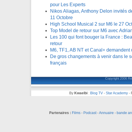
pour Les Experts
Nikos Aliagas, Anthony Delon invités 
11 Octobre
High School Musical 2 sur M6 le 27 Oc
Top Model de retour sur M6 avec Adri
Les 100 qui font bouger la France : Be
retour
M6, TF1, AB NT et Canal+ demandent 
De gros changements à venir dans le se
français
Copyright 2006
Ré
By
Kwaelbi
:
Blog TV
-
Star Academy
-
Partenaires :
Films
-
Podcast
-
Annuaire
-
bande a