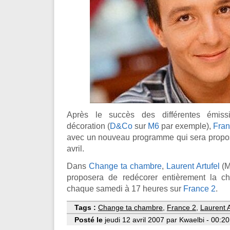
Après le succès des différentes émis
décoration (
D&Co
sur
M6
par exemple),
Fran
avec un nouveau programme qui sera propos
avril.
Dans
Change ta chambre
,
Laurent Artufel
(M
proposera de redécorer entièrement la c
chaque samedi à 17 heures sur
France 2
.
Tags :
Change ta chambre
,
France 2
,
Laurent A
Posté le
jeudi 12 avril 2007 par Kwaelbi - 00:2