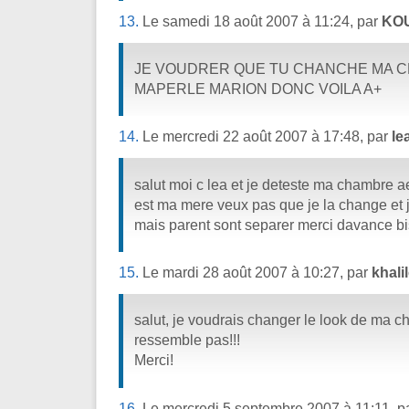
13.
Le samedi 18 août 2007 à 11:24, par
KO
JE VOUDRER QUE TU CHANCHE MA C
MAPERLE MARION DONC VOILA A+
14.
Le mercredi 22 août 2007 à 17:48, par
le
salut moi c lea et je deteste ma chambre ae
est ma mere veux pas que je la change et 
mais parent sont separer merci davance bis
15.
Le mardi 28 août 2007 à 10:27, par
khali
salut, je voudrais changer le look de ma c
ressemble pas!!!
Merci!
16.
Le mercredi 5 septembre 2007 à 11:11, p