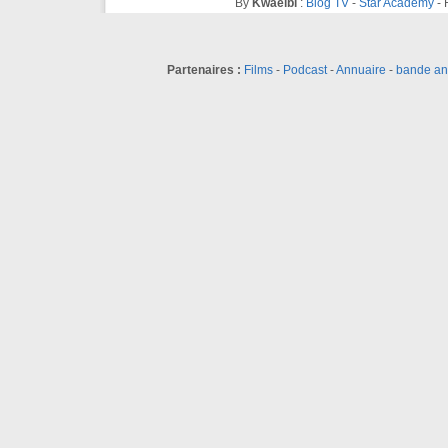
By
Kwaelbi
:
Blog TV
-
Star Academy
-
Partenaires :
Films
-
Podcast
-
Annuaire
-
bande a