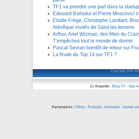
TF1 va prendre une part dans la start
Edouard Balladur et Pierre Moscovici 
Elodie Frégé, Christophe Lambert, Bru
Alévêque invités de Salut les terriens
Arthur, Ariel Wizman, des filles du Craz
T'empêches tout le monde de dormir
Pascal Sevran bientôt de retour sur Fra
La finale du Top 14 sur TF1 ?
Copyright 2006
Ré
By
Kwaelbi
:
Blog TV
-
Star 
Partenaires :
Films
-
Podcast
-
Annuaire
-
bande a