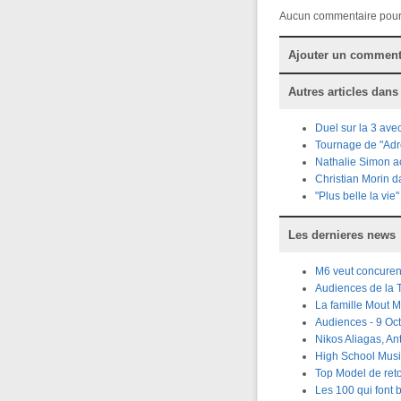
Aucun commentaire pour
Ajouter un comment
Autres articles dans
Duel sur la 3 ave
Tournage de "Adr
Nathalie Simon act
Christian Morin da
"Plus belle la vi
Les dernieres news
M6 veut concuren
Audiences de la
La famille Mout M
Audiences - 9 Oct
Nikos Aliagas, An
High School Musi
Top Model de ret
Les 100 qui font 