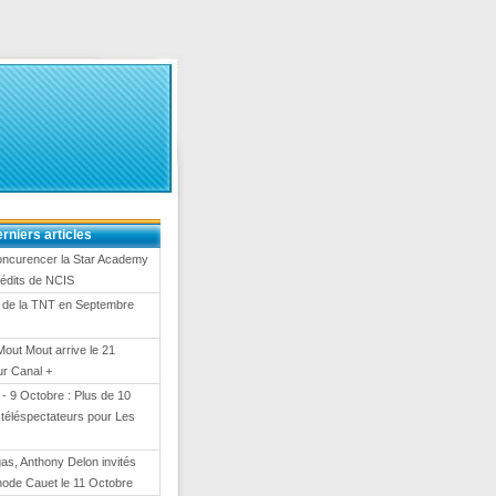
rniers articles
oncurencer la Star Academy
nédits de NCIS
 de la TNT en Septembre
Mout Mout arrive le 21
ur Canal +
- 9 Octobre : Plus de 10
e téléspectateurs pour Les
gas, Anthony Delon invités
hode Cauet le 11 Octobre