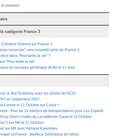
 le moment.
aire
 la catégorie
France 3
c Christine Ockrent sur France 3
esse inconnue", une nouvelle série de France 3
rice dans "Plus belle la vie" ?
ns "Plus belle la vie"
e" aura un nouveau générique de fin le 13 aout
cer la Star Academy avec les inédits de NCIS
 TNT en Septembre 2007
out arrive le 21 Octobre sur Canal +
obre : Plus de 10 millions de téléspectateurs pour Les Experts
thony Delon invités de La méthode Cauet le 11 Octobre
cal 2 sur M6 le 27 Octobre
our sur M6 avec Adriana Karembeu
bouger la France : Beatrice Schönberg de retour