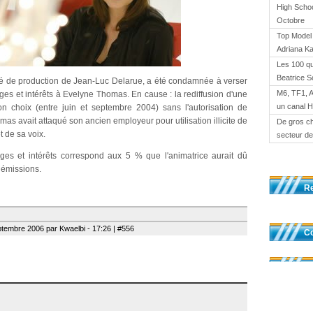
High Schoo
Octobre
Top Model 
Adriana K
Les 100 qu
Beatrice S
été de production de Jean-Luc Delarue, a été condamnée à verser
M6, TF1, 
s et intérêts à Evelyne Thomas. En cause : la rediffusion d'une
un canal 
n choix (entre juin et septembre 2004) sans l'autorisation de
mas avait attaqué son ancien employeur pour utilisation illicite de
De gros ch
 de sa voix.
secteur de 
s et intérêts correspond aux 5 % que l'animatrice aurait dû
 émissions.
R
tembre 2006 par Kwaelbi - 17:26 | #556
Co