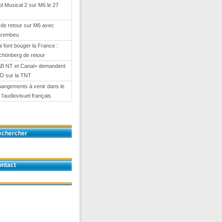
l Musical 2 sur M6 le 27
de retour sur M6 avec
arembeu
i font bouger la France :
chönberg de retour
AB NT et Canal+ demandent
HD sur la TNT
angements à venir dans le
l'audiovisuel français
echercher
ntact