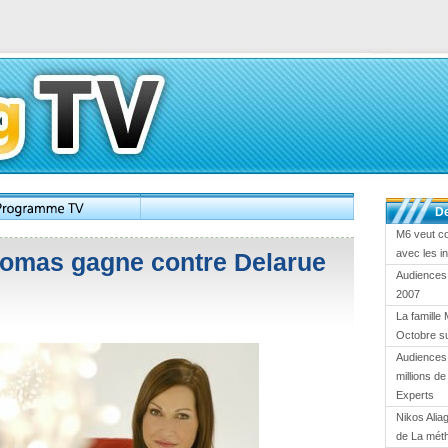
De
M6 veut c
avec les i
homas gagne contre Delarue
Audiences
2007
La famille 
Octobre s
Audiences 
millions d
Experts
Nikos Alia
de La mét