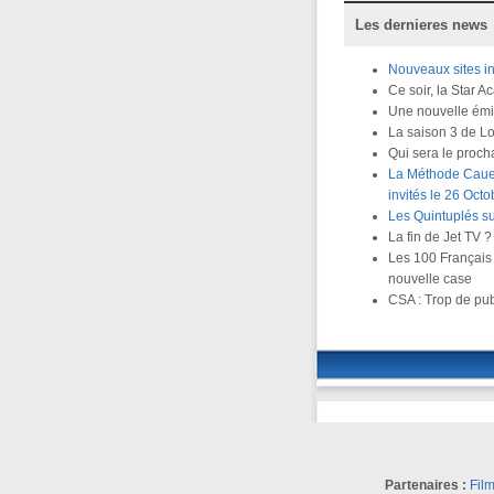
Les dernieres news
Nouveaux sites in
Ce soir, la Star 
Une nouvelle émi
La saison 3 de Lo
Qui sera le proc
La Méthode Cauet
invités le 26 Octo
Les Quintuplés s
La fin de Jet TV ?
Les 100 Français 
nouvelle case
CSA : Trop de pu
Partenaires :
Fil