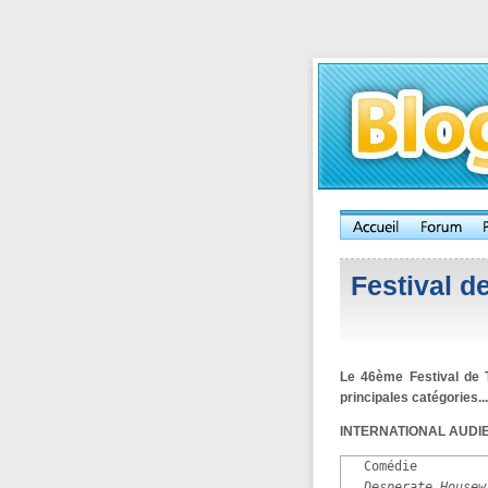
Festival d
Le 46ème Festival de T
principales catégories...
INTERNATIONAL AUD
   Comédie

Desperate Housew