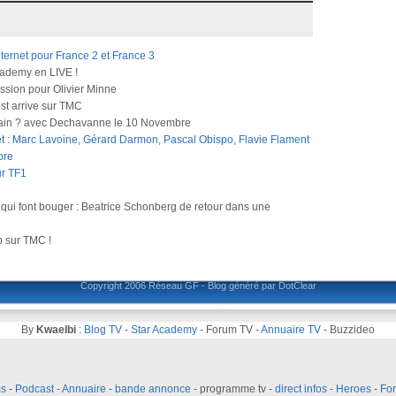
ternet pour France 2 et France 3
Academy en LIVE !
ssion pour Olivier Minne
st arrive sur TMC
hain ? avec Dechavanne le 10 Novembre
 : Marc Lavoine, Gérard Darmon, Pascal Obispo, Flavie Flament
bre
ur TF1
qui font bouger : Beatrice Schonberg de retour dans une
b sur TMC !
Copyright 2006
Réseau GF
-
Blog généré par DotClear
By
Kwaelbi
:
Blog TV
-
Star Academy
-
Forum TV
-
Annuaire TV
-
Buzzideo
ms
-
Podcast
-
Annuaire
-
bande annonce
-
programme tv
-
direct infos
-
Heroes
-
For