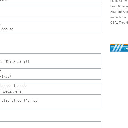
La fin de Jet
Les 100 Fran
Beatrice Sch
nouvelle cas
CSA : Trop 


 beauté
R
he Thick of it)


xtras)
éen de l'année

r Beginners
national de l'année
