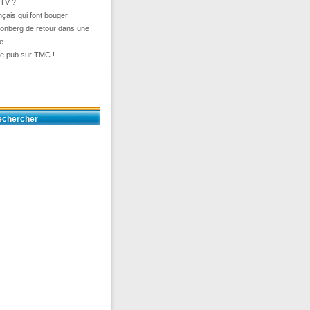
 TV ?
çais qui font bouger :
onberg de retour dans une
e
de pub sur TMC !
echercher