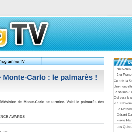
De
Nouveaux s
2 et Franc
e Monte-Carlo : le palmarès !
Ce soir, la 
Une nouvelle
La saison 3 
Qui sera le
élévision de Monte-Carlo se termine. Voici le palmarès des
le 10 Novem
La Méthod
Gérard Da
IENCE AWARDS
Flavie Fla
Les Quint
ives