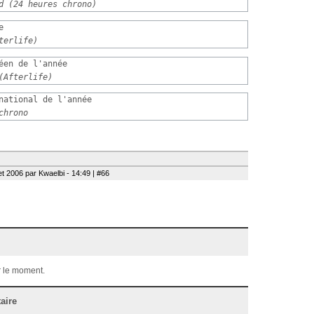
d (24 heures chrono)


terlife)
éen de l'année

(Afterlife)
national de l'année

chrono
et 2006 par Kwaelbi - 14:49 | #66
 le moment.
aire