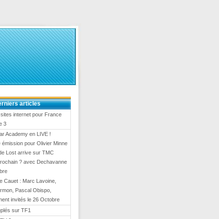
rniers articles
ites internet pour France
e 3
Star Academy en LIVE !
 émission pour Olivier Minne
de Lost arrive sur TMC
 prochain ? avec Dechavanne
bre
e Cauet : Marc Lavoine,
rmon, Pascal Obispo,
ment invités le 26 Octobre
uplés sur TF1