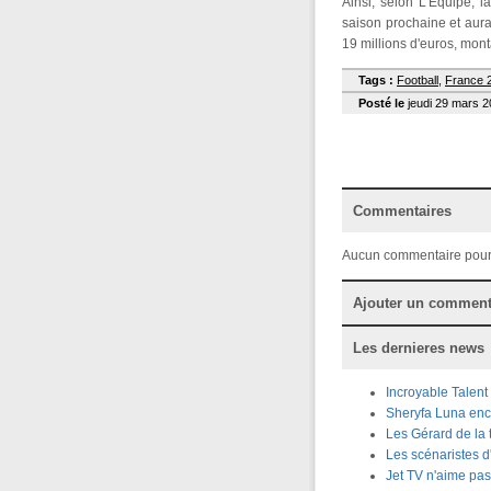
Ainsi, selon L'Equipe, l
saison prochaine et aur
19 millions d'euros, mon
Tags :
Football
,
France 
Posté le
jeudi 29 mars 2
Commentaires
Aucun commentaire pour
Ajouter un comment
Les dernieres news
Incroyable Talen
Sheryfa Luna enc
Les Gérard de la 
Les scénaristes 
Jet TV n'aime pas 