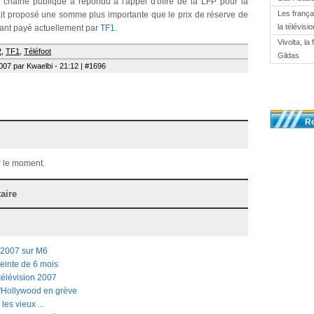
a chaîne publique a répondu à l'appel d'offre de la LFP pour la
Les franç
ait proposé une somme plus importante que le prix de réserve de
la télévisi
tant payé actuellement par
TF1
.
Vivolta, la
2
,
TF1
,
Téléfoot
Gildas
007 par Kwaelbi - 21:12 | #1696
R
 le moment.
aire
t 2007 sur M6
einte de 6 mois
télévision 2007
d'Hollywood en grève
les vieux ...