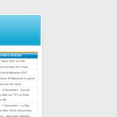
rniers articles
 Talent 2007 sur M6
na enceinte de 6 mois
 de la télévision 2007
istes d'Hollywood en grève
me pas les vieux ...
 - 4 Novembre : Succès
ly Man sur TF1 et Zone
sur M6
- 2 Novembre : La Star
 tête, NCIS résiste bien
my : Alexandra éliminée