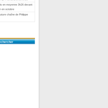
ais en moyenne 3h26 devant
on en octobre
 future chaîne de Philippe
echercher