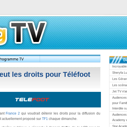
De
Incroyable
eut les droits pour Téléfoot
Sheryfa Lu
Les Gérard
Les scénar
Jet TV n'ai
Audiences
pour Fami
Interdite 
nant
France 2
qui voudrait détenir les droits pour la diffusion du
Audiences 
t actuellement proposé sur
TF1
chaque dimanche.
Academy en
Star Acade