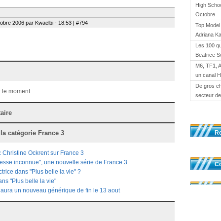
High Schoo
Octobre
obre 2006 par Kwaelbi - 18:53 | #794
Top Model 
Adriana K
Les 100 qu
Beatrice S
M6, TF1, 
un canal 
De gros ch
 le moment.
secteur de 
aire
 la catégorie
France 3
R
c Christine Ockrent sur France 3
esse inconnue", une nouvelle série de France 3
Co
rice dans "Plus belle la vie" ?
ns "Plus belle la vie"
e" aura un nouveau générique de fin le 13 aout