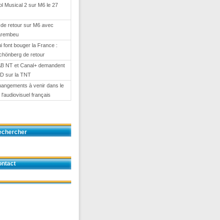
l Musical 2 sur M6 le 27
de retour sur M6 avec
arembeu
i font bouger la France :
chönberg de retour
AB NT et Canal+ demandent
HD sur la TNT
angements à venir dans le
l'audiovisuel français
echercher
ntact