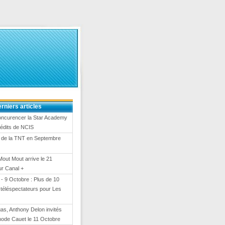
rniers articles
oncurencer la Star Academy
nédits de NCIS
 de la TNT en Septembre
Mout Mout arrive le 21
ur Canal +
- 9 Octobre : Plus de 10
e téléspectateurs pour Les
gas, Anthony Delon invités
hode Cauet le 11 Octobre