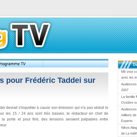
De
M6 veut c
avec les i
s pour Frédéric Taddei sur
Audiences
2007
La famille 
Octobre s
ei devrait s'inquiéter à cause son émission qui n'a pas séduit le
Audiences 
sur les 15 / 24 ans sont trés basses, le rédacteur en chef de
millions d
é la porte et pour finir, des tensions seraient palpables entre
Experts
yeur.
Nikos Alia
de La mét