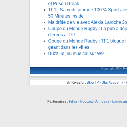
et Prison Break
TF1 : Samedi, journée 100 % Sport avec
50 Minutes Inside
Ma drôle de vie avec Alexia Laroche J
Coupe du Monde Rugby : La pub a déja 
d'euros à TF1
Coupe du Monde Rugby : TF1 bloque la 
géant dans les villes
Buzz, le jeu musical sur W9
Copyright 2006
Ré
By
Kwaelbi
:
Blog TV
-
Star Academy
-
Partenaires :
Films
-
Podcast
-
Annuaire
-
bande a