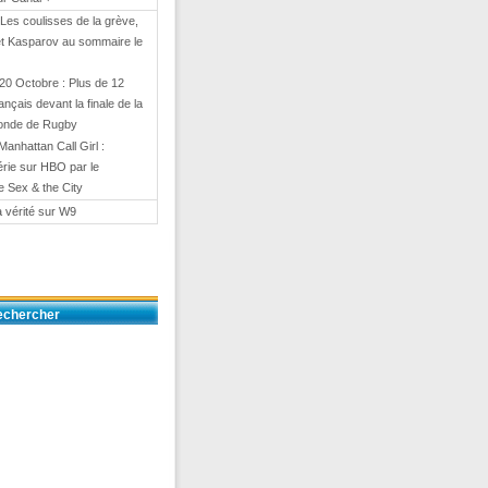
 Les coulisses de la grève,
et Kasparov au sommaire le
20 Octobre : Plus de 12
rançais devant la finale de la
onde de Rugby
Manhattan Call Girl :
érie sur HBO par le
e Sex & the City
a vérité sur W9
echercher