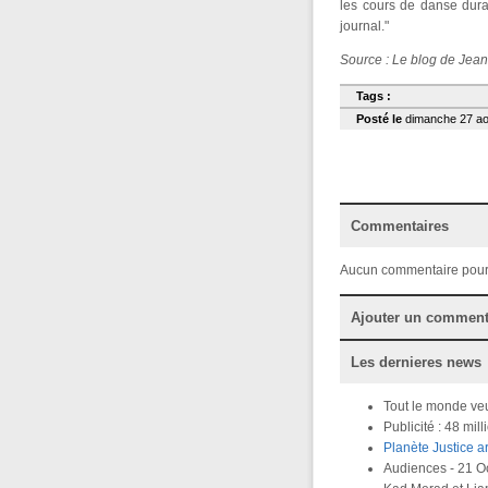
les cours de danse duran
journal."
Source : Le blog de Jea
Tags :
Posté le
dimanche 27 aoû
Commentaires
Aucun commentaire pour
Ajouter un comment
Les dernieres news
Tout le monde veu
Publicité : 48 mi
Planète Justice a
Audiences - 21 Oc