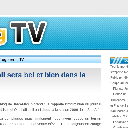
De
Tout le mond
s'exporte bi
i sera bel et bien dans la
Publicité : 4
Coupe du M
Planète Ju
CanalSat
Audiences - 
blog de Jean-Marc Morandini a rapporté l'information du journal
et France 2
Kamel Ouali dit qu'il participera à la saison 2006 de la Star Ac'
Kad Merad et
Téléthon 20
ez compliquée mais finalement nous avons trouvé un terrain
La famille 
ux de rencontrer les nouveaux élèves. J'aurai toujours en charge
Octobre s