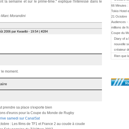
t la semaine et sur le prime-time." explique l'intéressé dans le
66 Minutes :
Tokio Hotel 
n-Marc Morandini
21 Octobre
Audiences - 
millions de f
t 2006 par Kwaelbi - 19:54 | #284
Coupe du M
Diary of a 
nouvelle s
créateur d
Rien que l
 le moment.
R
aire
t prendre sa place s'exporte bien
llions d'euros pour la Coupe du Monde de Rugby
rrive samedi sur CanalSat
tobre : Les films de TF1 et France 2 au coude à coude