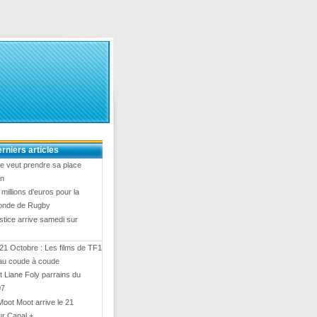
rniers articles
e veut prendre sa place
en
8 millions d'euros pour la
onde de Rugby
stice arrive samedi sur
21 Octobre : Les films de TF1
 au coude à coude
 Liane Foly parrains du
07
Moot Moot arrive le 21
ur Canal +