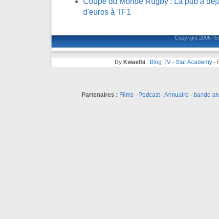
Coupe du Monde Rugby : La pub a déja 
d'euros à TF1
Copyright 2006
Ré
By
Kwaelbi
:
Blog TV
-
Star Academy
-
Partenaires :
Films
-
Podcast
-
Annuaire
-
bande a