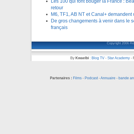
Les 100 qui font bouger la France : Be
retour
M6, TF1, AB NT et Canal+ demandent 
De gros changements à venir dans le se
français
Copyright 2006
Ré
By
Kwaelbi
:
Blog TV
-
Star Academy
-
Partenaires :
Films
-
Podcast
-
Annuaire
-
bande a