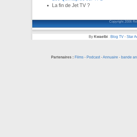
La fin de Jet TV ?
Copyright 2006
Ré
By
Kwaelbi
:
Blog TV
-
Star 
Partenaires :
Films
-
Podcast
-
Annuaire
-
bande a