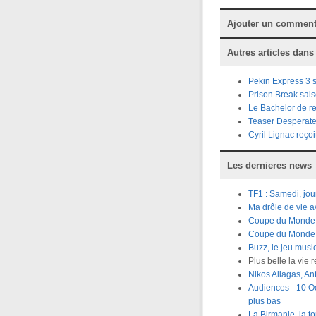
Ajouter un comment
Autres articles dans
Pekin Express 3 
Prison Break sai
Le Bachelor de re
Teaser Desperate
Cyril Lignac reço
Les dernieres news
TF1 : Samedi, jou
Ma drôle de vie 
Coupe du Monde R
Coupe du Monde Ru
Buzz, le jeu musi
Plus belle la vie 
Nikos Aliagas, A
Audiences - 10 Oc
plus bas
La Birmanie, la t