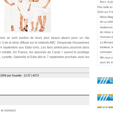
Buzz, le j
Plus belle la
2010 sur Fr
Nikos Alia
de La mét
Audiences 
de retour 
nouveau a
ves se sont parées de leurs plus beaux atours pour un clip
n 3 de la série diffusé sur le network ABC. Desperate Housewives
La Birmani
4 septembre aux Etats-Unis. Les fans américains pourront alors
banlieue, l
 inédite. En France, les abonnés de Canal + auront le privilège
sommaire 
, Lynette, Gabrielle et Edie dès le 7 septembre prochain avec les
M6 veut c
avec les i
2006 par Kwaelbi - 12:37 | #273
R
Co
 le moment.