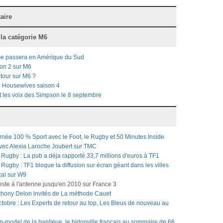
aire
 la catégorie
M6
se passera en Amérique du Sud
son 2 sur M6
tour sur M6 ?
 Housewives saison 4
it les voix des Simpson le 8 septembre
rnée 100 % Sport avec le Foot, le Rugby et 50 Minutes Inside
avec Alexia Laroche Joubert sur TMC
ugby : La pub a déja rapporté 33,7 millions d'euros à TF1
gby : TF1 bloque la diffusion sur écran géant dans les villes
cal sur W9
reste à l'antenne jusqu'en 2010 sur France 3
nthony Delon invités de La méthode Cauet
tobre : Les Experts de retour au top, Les Bleus de nouveau au
op-model de la banlieue, le bidonville français au sommaire de 66