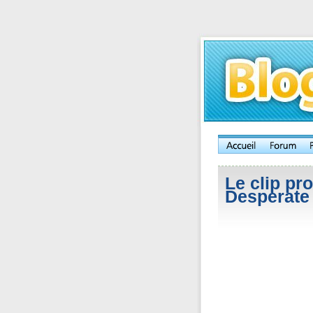
Le clip pr
Desperate