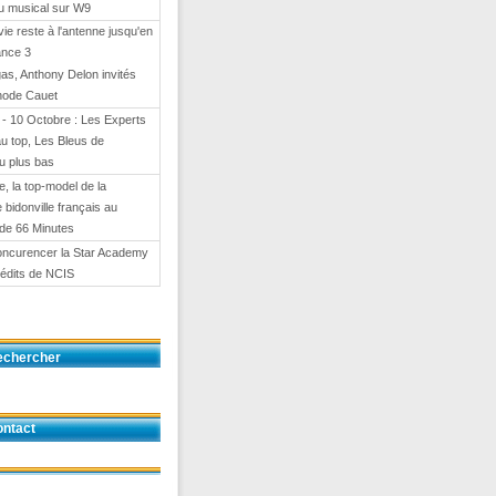
eu musical sur W9
 vie reste à l'antenne jusqu'en
ance 3
gas, Anthony Delon invités
hode Cauet
- 10 Octobre : Les Experts
au top, Les Bleus de
u plus bas
e, la top-model de la
e bidonville français au
de 66 Minutes
oncurencer la Star Academy
nédits de NCIS
echercher
ntact