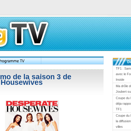
De
TF1 : Same
avec le Fo
omo de la saison 3 de
Inside
 Housewives
Ma drôle d
Joubert s
Coupe du 
déja rappor
TF1
Coupe du 
la diffusi
villes