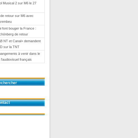
l Musical 2 sur M6 le 27
de retour sur M6 avec
arembeu
i font bouger la France :
chönberg de retour
AB NT et Canal+ demandent
HD sur la TNT
angements à venir dans le
l'audiovisuel français
echercher
ntact