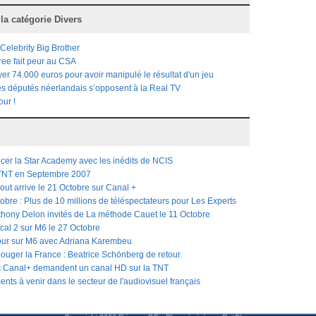
 la catégorie
Divers
 Celebrity Big Brother
ree fait peur au CSA
r 74.000 euros pour avoir manipulé le résultat d'un jeu
es députés néerlandais s’opposent à la Real TV
our !
cer la Star Academy avec les inédits de NCIS
 TNT en Septembre 2007
out arrive le 21 Octobre sur Canal +
obre : Plus de 10 millions de téléspectateurs pour Les Experts
thony Delon invités de La méthode Cauet le 11 Octobre
cal 2 sur M6 le 27 Octobre
our sur M6 avec Adriana Karembeu
bouger la France : Beatrice Schönberg de retour
t Canal+ demandent un canal HD sur la TNT
ts à venir dans le secteur de l'audiovisuel français