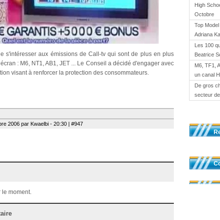
High Schoo
Octobre
Top Model 
Adriana K
Les 100 qu
 s'intéresser aux émissions de Call-tv qui sont de plus en plus
Beatrice S
 écran : M6, NT1, AB1, JET ... Le Conseil a décidé d'engager avec
M6, TF1, 
tion visant à renforcer la protection des consommateurs.
un canal 
De gros ch
secteur de 
re 2006 par Kwaelbi - 20:30 | #947
R
Co
 le moment.
aire