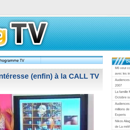
De
M6 veut c
avec les i
ntéresse (enfin) à la CALL TV
Audiences
2007
La famille 
Octobre s
Audiences 
millions d
Experts
Nikos Alia
de La mét