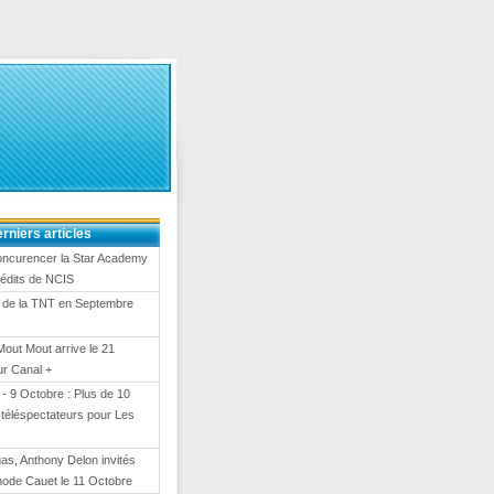
rniers articles
oncurencer la Star Academy
nédits de NCIS
 de la TNT en Septembre
Mout Mout arrive le 21
ur Canal +
- 9 Octobre : Plus de 10
e téléspectateurs pour Les
gas, Anthony Delon invités
hode Cauet le 11 Octobre