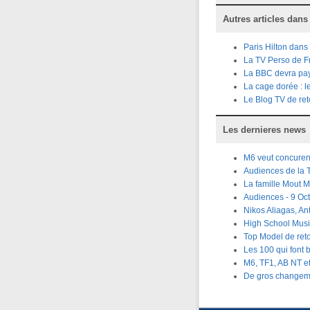
Autres articles dans
Paris Hilton dans
La TV Perso de F
La BBC devra paye
La cage dorée : l
Le Blog TV de ret
Les dernieres news
M6 veut concuren
Audiences de la
La famille Mout M
Audiences - 9 Oct
Nikos Aliagas, An
High School Musi
Top Model de ret
Les 100 qui font 
M6, TF1, AB NT e
De gros changemen