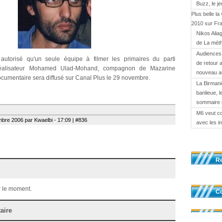
Buzz, le j
Plus belle la
2010 sur Fr
Nikos Alia
de La mét
Audiences 
 autorisé qu'un seule équipe à filmer les primaires du parti
de retour 
 réalisateur Mohamed Ulad-Mohand, compagnon de Mazarine
nouveau a
ocumentaire sera diffusé sur Canal Plus le 29 novembre.
La Birmani
banlieue, l
sommaire 
M6 veut c
re 2006 par Kwaelbi - 17:09 | #836
avec les i
R
 le moment.
Co
aire