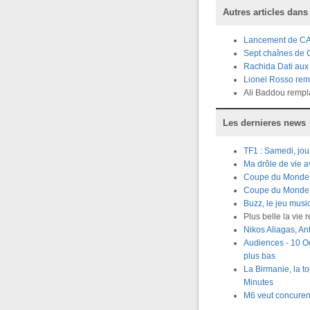
Autres articles dans
Lancement de CA
Sept chaînes de 
Rachida Dati aux 
Lionel Rosso rem
Ali Baddou rempl
Les dernieres news
TF1 : Samedi, jou
Ma drôle de vie 
Coupe du Monde R
Coupe du Monde Ru
Buzz, le jeu musi
Plus belle la vie 
Nikos Aliagas, A
Audiences - 10 Oc
plus bas
La Birmanie, la t
Minutes
M6 veut concuren