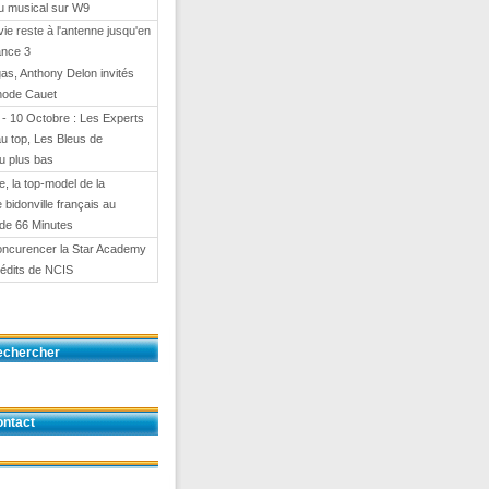
eu musical sur W9
 vie reste à l'antenne jusqu'en
ance 3
gas, Anthony Delon invités
hode Cauet
- 10 Octobre : Les Experts
au top, Les Bleus de
u plus bas
e, la top-model de la
e bidonville français au
de 66 Minutes
oncurencer la Star Academy
nédits de NCIS
echercher
ntact