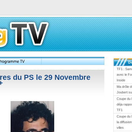
De
TF1 : Same
avec le Fo
ires du PS le 29 Novembre
Inside
+
Ma drôle d
Joubert s
Coupe du 
déja rappor
TF1
Coupe du 
la diffusi
villes