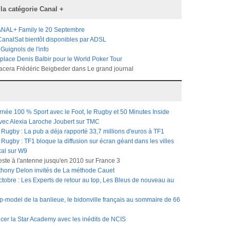
 la catégorie
Canal +
NAL+ Family le 20 Septembre
CanalSat bientôt disponibles par ADSL
Guignols de l'info
place Denis Balbir pour le World Poker Tour
acera Frédéric Beigbeder dans Le grand journal
rnée 100 % Sport avec le Foot, le Rugby et 50 Minutes Inside
avec Alexia Laroche Joubert sur TMC
ugby : La pub a déja rapporté 33,7 millions d'euros à TF1
gby : TF1 bloque la diffusion sur écran géant dans les villes
cal sur W9
reste à l'antenne jusqu'en 2010 sur France 3
nthony Delon invités de La méthode Cauet
tobre : Les Experts de retour au top, Les Bleus de nouveau au
op-model de la banlieue, le bidonville français au sommaire de 66
cer la Star Academy avec les inédits de NCIS