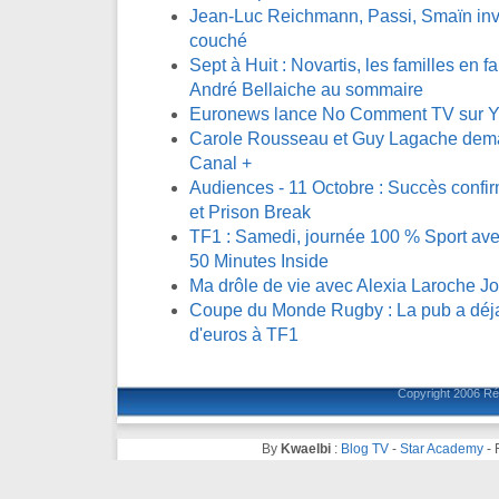
Jean-Luc Reichmann, Passi, Smaïn invi
couché
Sept à Huit : Novartis, les familles en fa
André Bellaiche au sommaire
Euronews lance No Comment TV sur 
Carole Rousseau et Guy Lagache demai
Canal +
Audiences - 11 Octobre : Succès confi
et Prison Break
TF1 : Samedi, journée 100 % Sport avec
50 Minutes Inside
Ma drôle de vie avec Alexia Laroche J
Coupe du Monde Rugby : La pub a déja 
d'euros à TF1
Copyright 2006
Ré
By
Kwaelbi
:
Blog TV
-
Star Academy
-