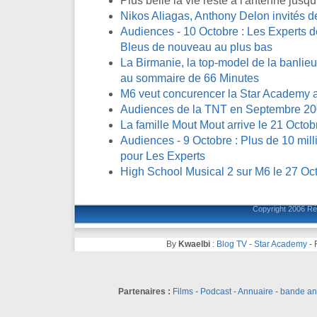
Plus belle la vie reste à l'antenne jus
Nikos Aliagas, Anthony Delon invités 
Audiences - 10 Octobre : Les Experts de
Bleus de nouveau au plus bas
La Birmanie, la top-model de la banlieue
au sommaire de 66 Minutes
M6 veut concurencer la Star Academy a
Audiences de la TNT en Septembre 2
La famille Mout Mout arrive le 21 Octob
Audiences - 9 Octobre : Plus de 10 mill
pour Les Experts
High School Musical 2 sur M6 le 27 Oc
Copyright 2006
Ré
By
Kwaelbi
:
Blog TV
-
Star Academy
-
Partenaires :
Films
-
Podcast
-
Annuaire
-
bande a