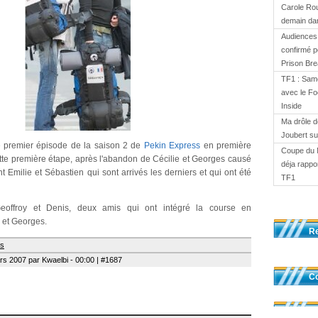
Carole Ro
demain dan
Audiences 
confirmé p
Prison Br
TF1 : Same
avec le Fo
Inside
Ma drôle d
Joubert s
le premier épisode de la saison 2 de
Pekin Express
en première
Coupe du 
ette première étape, après l'abandon de Cécilie et Georges causé
déja rappor
t Emilie et Sébastien qui sont arrivés les derniers et qui ont été
TF1
 Geoffroy et Denis, deux amis qui ont intégré la course en
 et Georges.
R
ss
s 2007 par Kwaelbi - 00:00 | #1687
Co