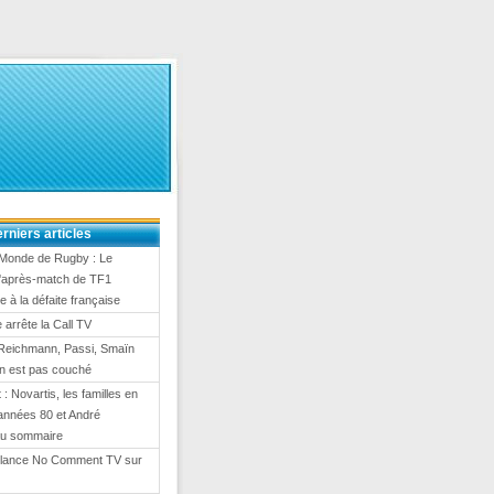
rniers articles
Monde de Rugby : Le
 d'après-match de TF1
e à la défaite française
arrête la Call TV
Reichmann, Passi, Smaïn
On est pas couché
 : Novartis, les familles en
es années 80 et André
au sommaire
lance No Comment TV sur