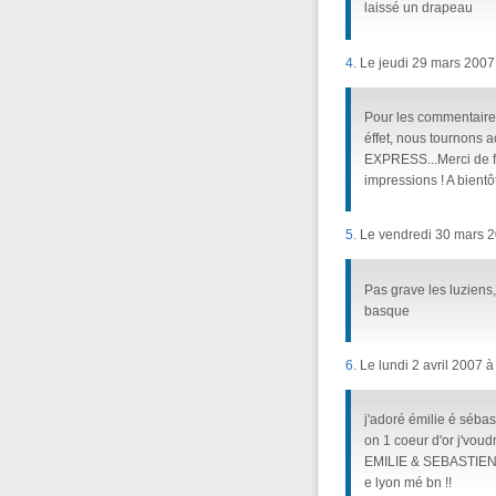
laissé un drapeau
4.
Le jeudi 29 mars 2007
Pour les commentaires
éffet, nous tournons 
EXPRESS...Merci de fa
impressions ! A bientôt
5.
Le vendredi 30 mars 2
Pas grave les luziens,
basque
6.
Le lundi 2 avril 2007 à
j'adoré émilie é sébas
on 1 coeur d'or j'voudr
EMILIE & SEBASTIEN E
e lyon mé bn !!