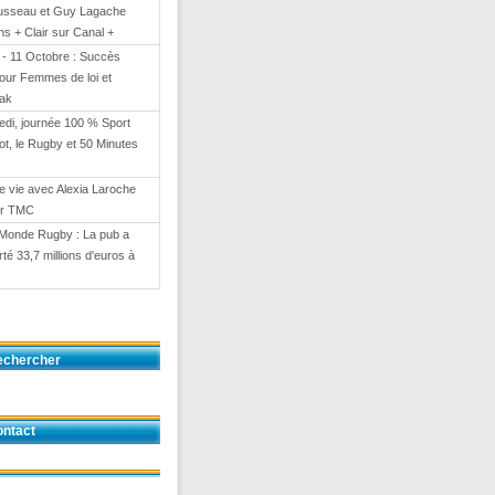
usseau et Guy Lagache
s + Clair sur Canal +
- 11 Octobre : Succès
our Femmes de loi et
eak
di, journée 100 % Sport
ot, le Rugby et 50 Minutes
e vie avec Alexia Laroche
ur TMC
Monde Rugby : La pub a
té 33,7 millions d'euros à
echercher
ntact