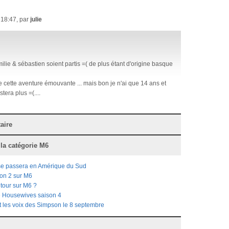
 18:47, par
julie
lie & sébastien soient partis =( de plus étant d'origine basque
re cette aventure émouvante ... mais bon je n'ai que 14 ans et
stera plus =(....
aire
 la catégorie
M6
se passera en Amérique du Sud
son 2 sur M6
tour sur M6 ?
 Housewives saison 4
it les voix des Simpson le 8 septembre