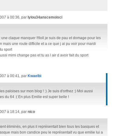
007 à 00:36, par
lylou34anscemoisci
 une claque manquer !!!loll je suis de pau et domage pour les
n mais une route difficile et a ce que j ai pu voir pour mardi
du sport
ussi mimi change pas et tu as l air d avoir fait du sport
007 à 00:41, par
Kwaelbi
 des paloises sur mon blog ! :) Je suis d'orthez :) Moi aussi
es du 64 :( En plus Emilie est super belle !
007 à 18:14, par
nico
oient éliminés, en plus il représentait bien tous les basques et
asque mais bon candice peu le représentait vu que emilie lui a