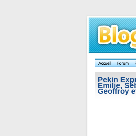
Pekin Expr
Emilie, Sé
Geoffroy e