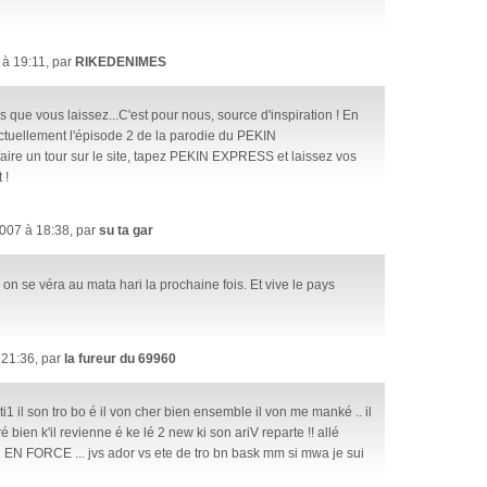
 à 19:11, par
RIKEDENIMES
 que vous laissez...C'est pour nous, source d'inspiration ! En
actuellement l'épisode 2 de la parodie du PEKIN
ire un tour sur le site, tapez PEKIN EXPRESS et laissez vos
 !
007 à 18:38, par
su ta gar
 on se véra au mata hari la prochaine fois. Et vive le pays
 21:36, par
la fureur du 69960
ti1 il son tro bo é il von cher bien ensemble il von me manké .. il
é bien k'il revienne é ke lé 2 new ki son ariV reparte !! allé
N FORCE ... jvs ador vs ete de tro bn bask mm si mwa je sui