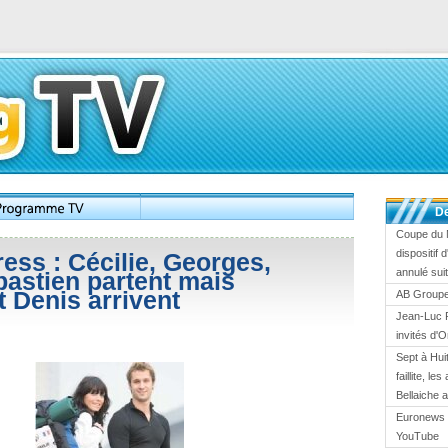
De
Coupe du 
dispositif
ess : Cécilie, Georges,
annulé suit
bastien partent mais
t Denis arrivent
AB Groupe 
Jean-Luc 
invités d'
Sept à Huit
faillite, l
Bellaiche 
Euronews 
YouTube