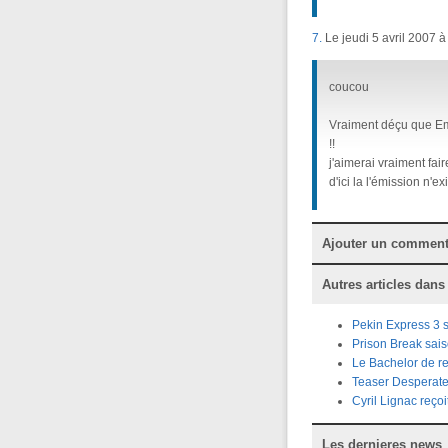
7.
Le jeudi 5 avril 2007 à
coucou
Vraiment déçu que Emi
!!
j'aimerai vraiment fai
d'ici la l'émission n'exi
Ajouter un comment
Autres articles dans
Pekin Express 3 
Prison Break sai
Le Bachelor de re
Teaser Desperate
Cyril Lignac reço
Les dernieres news