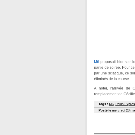
M6
proposait hier soir 
partie de soirée. Pour c
par une sciatique, ce son
éliminés de la course.
A noter, l'arrivée de
remplacement de Cécilie
Tags :
M6
,
Pekin Expre
Posté le
mercredi 28 mar