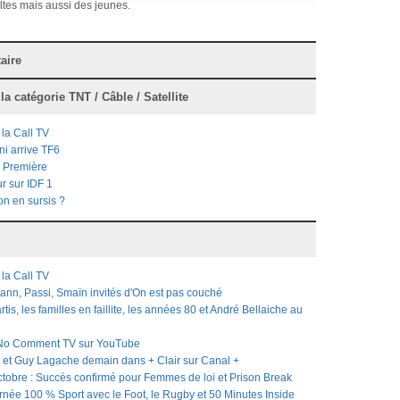
ltes mais aussi des jeunes.
aire
 la catégorie
TNT / Câble / Satellite
la Call TV
i arrive TF6
s Première
r sur IDF 1
ion en sursis ?
la Call TV
nn, Passi, Smaïn invités d'On est pas couché
rtis, les familles en faillite, les années 80 et André Bellaiche au
No Comment TV sur YouTube
et Guy Lagache demain dans + Clair sur Canal +
tobre : Succès confirmé pour Femmes de loi et Prison Break
rnée 100 % Sport avec le Foot, le Rugby et 50 Minutes Inside