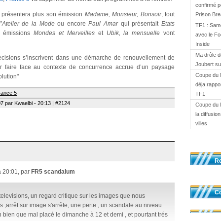
confirmé p
présentera plus son émission
Madame, Monsieur, Bonsoir
, tout
Prison Br
l’Atelier de la Mode
ou encore
Paul Amar
qui présentait
Etats
TF1 : Same
s émissions
Mondes et Merveilles
et
Ubik, la mensuelle
vont
avec le Fo
Inside
Ma drôle d
écisions s’inscrivent dans une démarche de renouvellement de
Joubert s
ur faire face au contexte de concurrence accrue d’un paysage
Coupe du 
lution"
déja rappor
rance 5
TF1
07 par Kwaelbi - 20:13 | #2124
Coupe du 
la diffusi
villes
R
à 20:01, par
FR5 scandalum
Co
televisions, un regard critique sur les images que nous
s ,arrêt sur image s'arrête, une perte , un scandale au niveau
 bien que mal placé le dimanche à 12 et demi , et pourtant trés