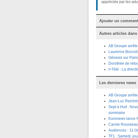
appréciée par les adu
Ajouter un comment
Autres articles dans
AB Groupe arrête 
Laurence Boccolin
Génesis sur Pari
Dorothée de retou
I>Télé : La direct
Les dernieres news
AB Groupe arrête 
Jean-Luc Reichma
Sept à Huit : Nova
sommaire
Euronews lance 
Carole Rousseau 
Audiences - 11 Oc
TF1 : Samedi, jou