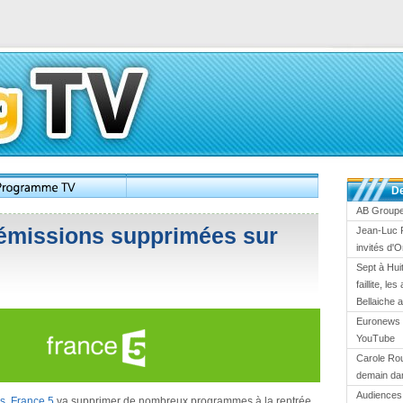
De
AB Groupe 
 émissions supprimées sur
Jean-Luc 
invités d'
Sept à Huit
faillite, l
Bellaiche 
Euronews 
YouTube
Carole Ro
demain dan
Audiences 
es
,
France 5
va supprimer de nombreux programmes à la rentrée.