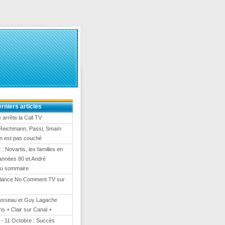
rniers articles
arrête la Call TV
Reichmann, Passi, Smaïn
On est pas couché
 : Novartis, les familles en
es années 80 et André
au sommaire
lance No Comment TV sur
usseau et Guy Lagache
s + Clair sur Canal +
- 11 Octobre : Succès