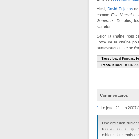
Ainsi,
David Pujadas
ne 
comme
Elsa Vecchi
et
Généraux
. De plus, le
s'arrêter.
Selon la chaîne, "ces d
l’offre de la chaîne po
audiovisuel en pleine évo
Tags :
David Pujadas
,
F
Posté le
lundi 18 juin 20
Commentaires
1.
Le jeudi 21 juin 2007 
Une emission sur les 
recevons tous les jour
éthique. Une emission