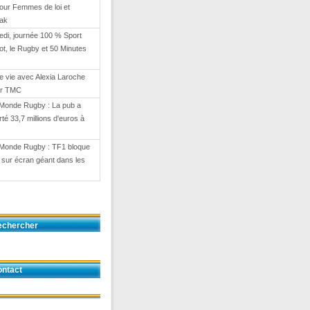
our Femmes de loi et
eak
di, journée 100 % Sport
ot, le Rugby et 50 Minutes
e vie avec Alexia Laroche
ur TMC
Monde Rugby : La pub a
té 33,7 millions d'euros à
Monde Rugby : TF1 bloque
on sur écran géant dans les
echercher
ntact