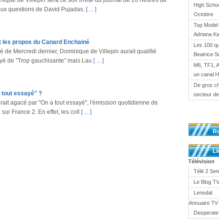
ique de Villepin sera ce soir invité du journal de 20 heures de
High Schoo
 aux questions de David Pujadas.
[ ... ]
Octobre
Top Model 
Adriana K
 les propos du Canard Enchainé
Les 100 qu
 de Mercredi dernier, Dominique de Villepin aurait qualifié
Beatrice S
ayé de "Trop gauchisante" mais Lau
[ ... ]
M6, TF1, 
un canal 
De gros ch
a tout essayé" ?
secteur de 
rait agacé par "On a tout essayé", l'émission quotidienne de
sur France 2. En effet, les coll
[ ... ]
R
Li
Télévision
Télé 2 Se
Le Blog 
Lenodal
Annuaire TV
Desperate