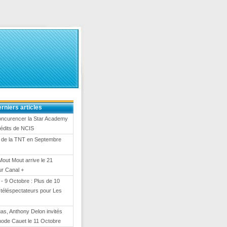
rniers articles
oncurencer la Star Academy
nédits de NCIS
 de la TNT en Septembre
Mout Mout arrive le 21
ur Canal +
- 9 Octobre : Plus de 10
e téléspectateurs pour Les
gas, Anthony Delon invités
hode Cauet le 11 Octobre