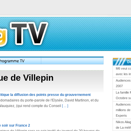
De
M6 veut c
avec les i
e de Villepin
Audiences
2007
La famille 
ritique la diffusion des points presse du grouvernement
Octobre s
domadaires du porte-parole de l'Elysée, David Martinon, et du
Audiences 
auquiez, (qui rend compte du Conseil
[ ... ]
millions d
Experts
Nikos Alia
e soir sur France 2
de La mét