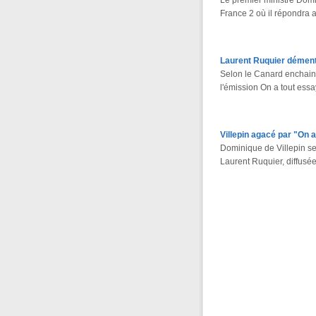
Le premier ministre Domin
France 2 où il répondra
Laurent Ruquier dément
Selon le Canard enchainé
l'émission On a tout ess
Villepin agacé par "On 
Dominique de Villepin se
Laurent Ruquier, diffusée 