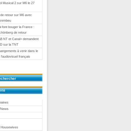
l Musical 2 sur M6 le 27
de retour sur M6 avec
arembeu
i font bouger la France :
chönberg de retour
AB NT et Canal+ demandent
HD sur la TNT
angements à venir dans le
l'audiovisuel français
echercher
ens
maines
TVNews
 Housewives