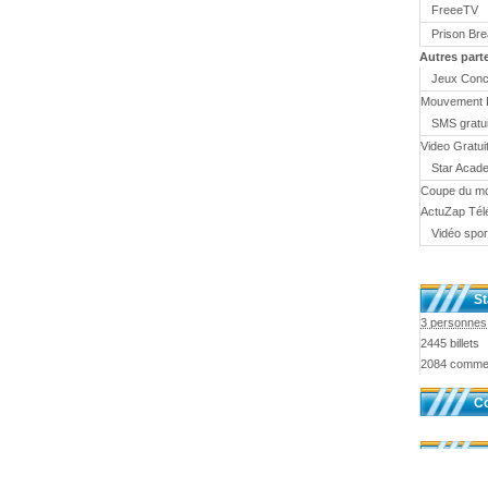
FreeeTV
Prison Br
Autres part
Jeux Conc
Mouvement 
SMS gratui
Video Gratui
Star Acad
Coupe du m
ActuZap Tél
Vidéo spor
St
3 personnes 
2445 billets
2084 comme
Co