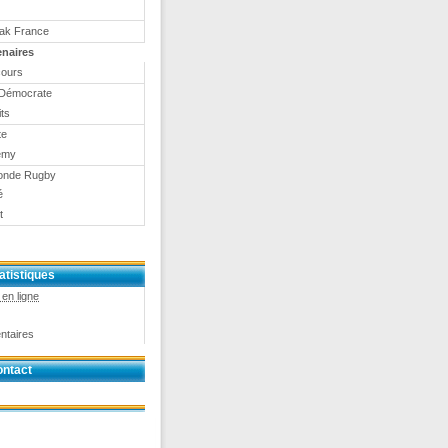
eak France
enaires
ours
Démocrate
ts
te
emy
onde Rugby
é
t
atistiques
en ligne
ntaires
ntact