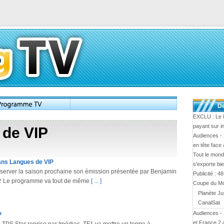
De
EXCLU : Le l
payant sur i
 de VIP
Audiences -
en tête face
Tout le mond
ans Langues de VIP
s'exporte bi
nserver la saison prochaine son émission présentée par Benjamin
Publicité : 4
P. Le programme va tout de même
[ ... ]
Coupe du M
Planète Ju
CanalSat
Audiences - 
P
et France 2