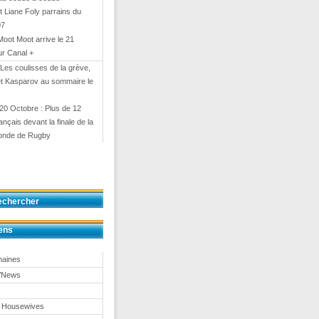
 Liane Foly parrains du
07
Moot Moot arrive le 21
ur Canal +
 Les coulisses de la grève,
et Kasparov au sommaire le
20 Octobre : Plus de 12
rançais devant la finale de la
onde de Rugby
echercher
ens
maines
TVNews
 Housewives