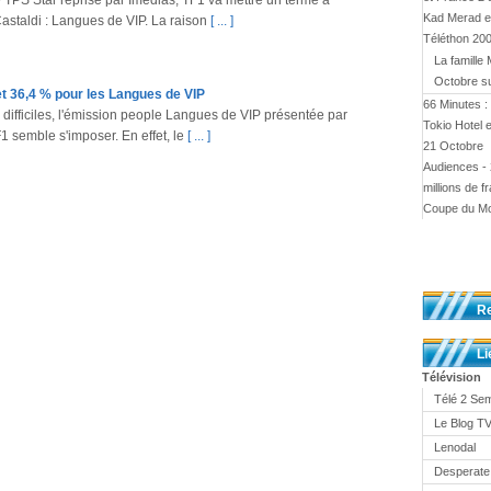
 TPS Star reprise par Imédias, TF1 va mettre un terme à
Kad Merad et
astaldi : Langues de VIP. La raison
[ ... ]
Téléthon 20
La famille 
Octobre s
et 36,4 % pour les Langues de VIP
66 Minutes :
difficiles, l'émission people Langues de VIP présentée par
Tokio Hotel 
1 semble s'imposer. En effet, le
[ ... ]
21 Octobre
Audiences - 
millions de f
Coupe du M
R
Li
Télévision
Télé 2 Se
Le Blog 
Lenodal
Desperate