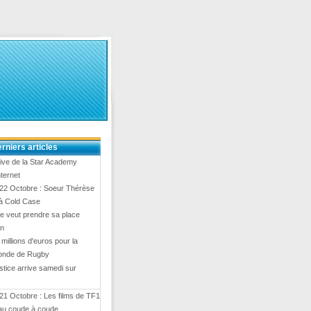
rniers articles
ive de la Star Academy
nternet
 22 Octobre : Soeur Thérèse
 à Cold Case
e veut prendre sa place
en
8 millions d'euros pour la
onde de Rugby
stice arrive samedi sur
21 Octobre : Les films de TF1
 au coude à coude