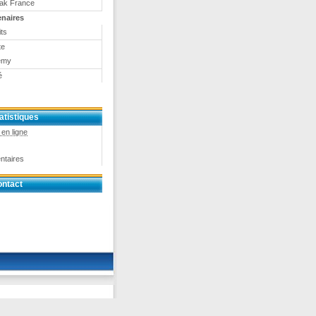
eak France
enaires
ts
te
emy
é
atistiques
en ligne
ntaires
ntact