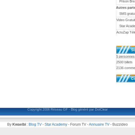
Prison Br
Autres part
SMS gratui
Video Gratui
Star Acad
ActuZap Tél
St
5 personnes 
2500 billets
2136 comme
Co
Copyright 2006
Réseau GF
-
Blog généré par DotClear
By
Kwaelbi
:
Blog TV
-
Star Academy
-
Forum TV
-
Annuaire TV
-
Buzzideo