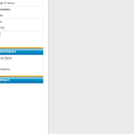
eak France
enaires
ts
te
emy
é
atistiques
en ligne
ntaires
ntact