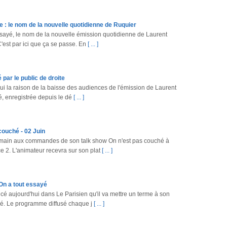
e : le nom de la nouvelle quotidienne de Ruquier
essayé, le nom de la nouvelle émission quotidienne de Laurent
est par ici que ça se passe. En
[ ... ]
par le public de droite
ui la raison de la baisse des audiences de l'émission de Laurent
é, enregistrée depuis le dé
[ ... ]
couché - 02 Juin
main aux commandes de son talk show On n'est pas couché à
e 2. L'animateur recevra sur son plat
[ ... ]
On a tout essayé
é aujourd'hui dans Le Parisien qu'il va mettre un terme à son
yé. Le programme diffusé chaque j
[ ... ]