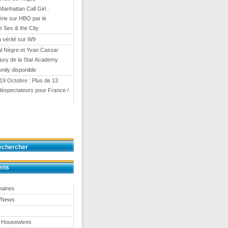
Manhattan Call Girl :
érie sur HBO par le
e Sex & the City
a vérité sur W9
al Nègre et Yvan Cassar
 jury de la Star Academy
mily disponible
19 Octobre : Plus de 13
téléspectateurs pour France /
echercher
ens
maines
TVNews
 Housewives