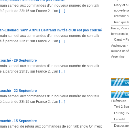
ssi, Smaïn invités d'On est pas couché
Diary of a 
emain samedi aux commandes d'un nouveua numéro de son talk
nouvelle s
 à partir de 23h15 sur France 2. L'an
[ ... ]
créateur d
Rien que l
Passi, Pasc
an-Edouard, Yann Arthus Bertrand invités d'On est pas couché
formeront le
emain samedi aux commandes d'un nouveua numéro de son talk
Canal + Fa
 à partir de 23h15 sur France 2. L'an
[ ... ]
Audiences - 
millions de 
Argentine
 couché - 29 Septembre
emain samedi aux commandes d'un nouveua numéro de son talk
 à partir de 23h15 sur France 2. L'an
[ ... ]
R
 couché - 22 Septembre
Li
emain samedi aux commandes d'un nouveua numéro de son talk
Télévision
 à partir de 23h15 sur France 2. L'an
[ ... ]
Télé 2 Se
Le Blog 
Lenodal
 couché - 15 Septembre
Desperate
main samedi de retour aux commandes de son talk show On n'est