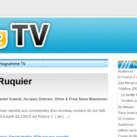
De
Audiences - 
et France 2
Ruquier
Kad Merad et
Téléthon 20
La famille 
Daniel Auteuil, Jacques Dutronc, Omar & Fred, Nana Mouskouri
Octobre s
66 Minutes :
emain samedi aux commandes d'un nouveau numéro de son talk
Tokio Hotel 
à partir de 23h15 sur France 2. L'an [ ... ]
21 Octobre
Audiences - 
millions de f
Coupe du M