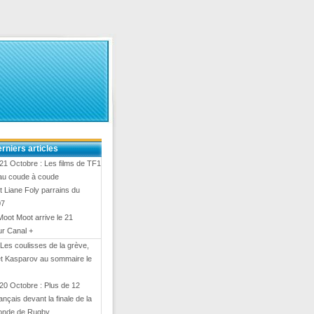
rniers articles
21 Octobre : Les films de TF1
 au coude à coude
 Liane Foly parrains du
07
Moot Moot arrive le 21
ur Canal +
 Les coulisses de la grève,
et Kasparov au sommaire le
20 Octobre : Plus de 12
rançais devant la finale de la
onde de Rugby