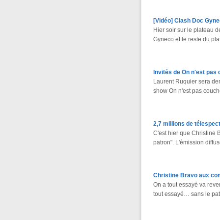
[Vidéo] Clash Doc Gyne
Hier soir sur le plateau
Gyneco et le reste du pl
Invités de On n'est pas 
Laurent Ruquier sera de
show On n'est pas couché
2,7 millions de télespe
C'est hier que Christine 
patron". L'émission diffu
Christine Bravo aux co
On a tout essayé va reve
tout essayé… sans le patr