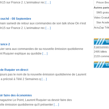
3h15 sur France 2. L'animateur rec
[ ... ]
Prison Br
Autres part
SMS gratui
Video Gratui
 couché - 08 Septembre
Star Acad
main samedi de retour aux commandes de son talk show On n'est
ActuZap Tél
3h15 sur France 2. L'animateur rec
[ ... ]
St
France 2
4 personnes 
quier sera aux commandes de sa nouvelle émission quotidienne
2495 billets
ent Ruquier explique au quotidie
[ ... ]
2133 comme
Co
 de Ruquier en direct
jours pas le nom de la nouvelle émission quotidienne de Laurent
r a précisé à Télé 2 Semaines q
[ ... ]
oir faire des économies
 magazine Le Point, Laurent Ruquier va devoir faire des
le émission quotidienne qu'il présenter
[ ... ]