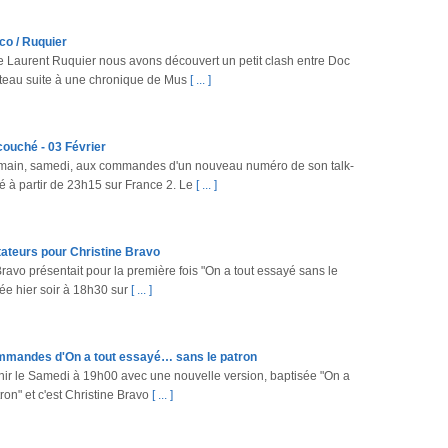
co / Ruquier
 de Laurent Ruquier nous avons découvert un petit clash entre Doc
ateau suite à une chronique de Mus
[ ... ]
couché - 03 Février
main, samedi, aux commandes d'un nouveau numéro de son talk-
 à partir de 23h15 sur France 2. Le
[ ... ]
ctateurs pour Christine Bravo
Bravo présentait pour la première fois "On a tout essayé sans le
sée hier soir à 18h30 sur
[ ... ]
mmandes d'On a tout essayé… sans le patron
nir le Samedi à 19h00 avec une nouvelle version, baptisée "On a
on" et c'est Christine Bravo
[ ... ]