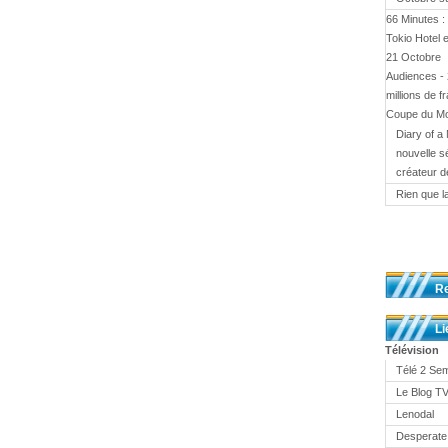
66 Minutes :
Tokio Hotel 
21 Octobre
Audiences - 
millions de f
Coupe du M
Diary of a 
nouvelle s
créateur d
Rien que l
R
Li
Télévision
Télé 2 Se
Le Blog 
Lenodal
Desperate