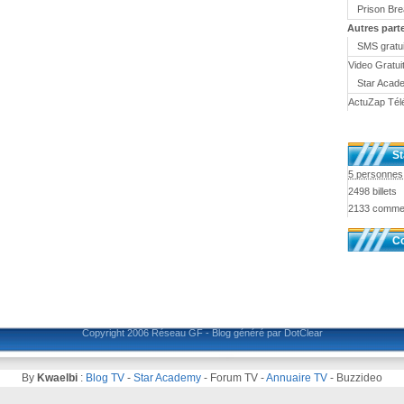
Prison Br
Autres part
SMS gratui
Video Gratui
Star Acad
ActuZap Tél
St
5 personnes 
2498 billets
2133 comme
Co
Copyright 2006
Réseau GF
-
Blog généré par DotClear
By
Kwaelbi
:
Blog TV
-
Star Academy
-
Forum TV
-
Annuaire TV
-
Buzzideo