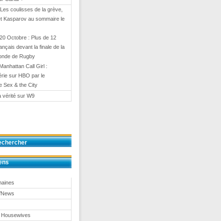
 Les coulisses de la grève,
et Kasparov au sommaire le
20 Octobre : Plus de 12
rançais devant la finale de la
onde de Rugby
Manhattan Call Girl :
érie sur HBO par le
e Sex & the City
a vérité sur W9
echercher
ens
maines
TVNews
 Housewives