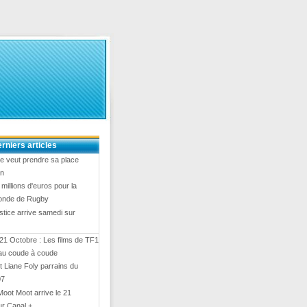
rniers articles
e veut prendre sa place
en
8 millions d'euros pour la
onde de Rugby
stice arrive samedi sur
21 Octobre : Les films de TF1
 au coude à coude
 Liane Foly parrains du
07
Moot Moot arrive le 21
ur Canal +