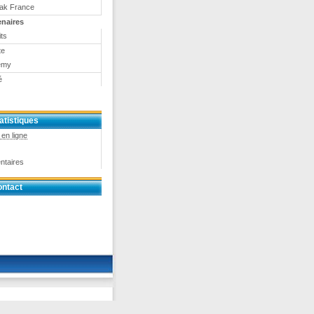
eak France
enaires
ts
te
emy
é
atistiques
en ligne
ntaires
ntact