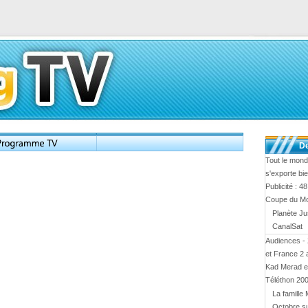
De
Tout le mond
s'exporte bi
Publicité : 4
Coupe du M
Planète Ju
CanalSat
Audiences - 
et France 2
Kad Merad et
Téléthon 20
La famille 
Octobre s