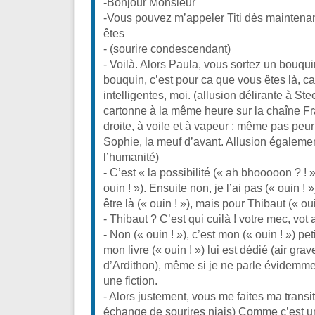
-Bonjour Monsieur
-Vous pouvez m’appeler Titi dès mainten
êtes
- (sourire condescendant)
- Voilà. Alors Paula, vous sortez un bouqui
bouquin, c’est pour ca que vous êtes là, ca
intelligentes, moi. (allusion délirante à Ste
cartonne à la même heure sur la chaîne F
droite, à voile et à vapeur : même pas peur
Sophie, la meuf d’avant. Allusion égalemen
l’humanité)
- C’est « la possibilité (« ah bhooooon ? ! »
ouin ! »). Ensuite non, je l’ai pas (« ouin ! »
être là (« ouin ! »), mais pour Thibaut (« oui
- Thibaut ? C’est qui cuilà ! votre mec, vot
- Non (« ouin ! »), c’est mon (« ouin ! ») petit
mon livre (« ouin ! ») lui est dédié (air gr
d’Ardithon), même si je ne parle évidemmen
une fiction.
- Alors justement, vous me faites ma transi
échange de sourires niais) Comme c’est u