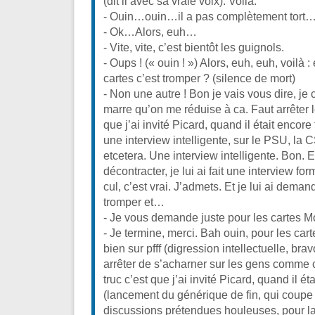
(dit il avec sa vraie voix). Voilà.
- Ouin…ouin…il a pas complètement tort…
- Ok…Alors, euh…
- Vite, vite, c’est bientôt les guignols.
- Oups ! (« ouin ! ») Alors, euh, euh, voilà 
cartes c’est tromper ? (silence de mort)
- Non une autre ! Bon je vais vous dire, j
marre qu’on me réduise à ca. Faut arrêter l
que j’ai invité Picard, quand il était encore fr
une interview intelligente, sur le PSU, la 
etcetera. Une interview intelligente. Bon. Et
décontracter, je lui ai fait une interview fo
cul, c’est vrai. J’admets. Et je lui ai demand
tromper et…
- Je vous demande juste pour les cartes M
- Je termine, merci. Bah ouin, pour les cart
bien sur pfff (digression intellectuelle, brav
arrêter de s’acharner sur les gens comme c
truc c’est que j’ai invité Picard, quand il ét
(lancement du générique de fin, qui coupe
discussions prétendues houleuses, pour la