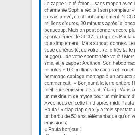
Je zappe : le téléthon…sans rapport avec 
charmante Sophie récitait son prompteur « 
jamais arrivé, c’est tout simplement IN-
millions d’euros, 20 minutes après le lan
beaucoup. Mais on peut donner encore plu
spontanément le 36 37, ou tapez « Paula »
tout simplement ! Mais surtout, donnez. Le
votre générosité, de votre…(elle hésita, le
bugger)…de votre spontanéité voilà ! Merci
sms, et je zappe : Ardithon. Son hebdomada
minutes « 100 millions de cactus et moi et 
hommage-copiage-montage à un arbuste d
commençait : « Bonjour à la terre entière !
meilleure émission de tout l’étang ! Vous c
un maximum de mytos pour un minimum d’au
Avec nous en cette fin d’après-midi, Paula 
Paula ! » clap clap clap (y a trois spectateu
un barbu de 50 ans, télémaniaque qu’on vo
émissions)
« Paula bonjour !