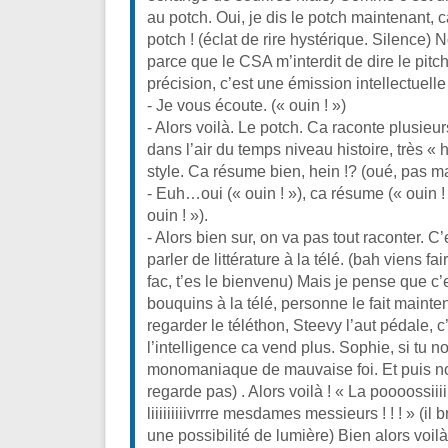
au potch. Oui, je dis le potch maintenant, ca
potch ! (éclat de rire hystérique. Silence) N
parce que le CSA m’interdit de dire le pitch
précision, c’est une émission intellectuelle
- Je vous écoute. (« ouin ! »)
- Alors voilà. Le potch. Ca raconte plusieur
dans l’air du temps niveau histoire, très «
style. Ca résume bien, hein !? (oué, pas ma
- Euh…oui (« ouin ! »), ca résume (« ouin !
ouin ! »).
- Alors bien sur, on va pas tout raconter. C’e
parler de littérature à la télé. (bah viens f
fac, t’es le bienvenu) Mais je pense que c’
bouquins à la télé, personne le fait mainte
regarder le téléthon, Steevy l’aut pédale, 
l’intelligence ca vend plus. Sophie, si tu no
monomaniaque de mauvaise foi. Et puis non,
regarde pas) . Alors voilà ! « La poooossiiii
liiiiiiiiivrrre mesdames messieurs ! ! ! » (il
une possibilité de lumière) Bien alors voil