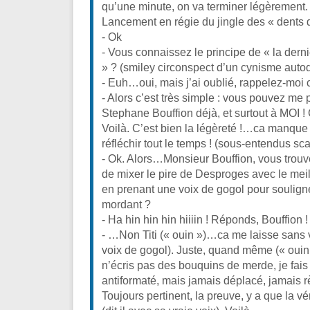
qu’une minute, on va terminer légèrement. 
Lancement en régie du jingle des « dents 
- Ok
- Vous connaissez le principe de « la derni
» ? (smiley circonspect d’un cynisme auto
- Euh…oui, mais j’ai oublié, rappelez-moi 
- Alors c’est très simple : vous pouvez me 
Stephane Bouffion déjà, et surtout à MOI !
Voilà. C’est bien la légèreté !…ca manque 
réfléchir tout le temps ! (sous-entendus sc
- Ok. Alors…Monsieur Bouffion, vous trouv
de mixer le pire de Desproges avec le me
en prenant une voix de gogol pour soulign
mordant ?
- Ha hin hin hin hiiiin ! Réponds, Bouffion !
- …Non Titi (« ouin »)…ca me laisse sans vo
voix de gogol). Juste, quand même (« ouin
n’écris pas des bouquins de merde, je fais
antiformaté, mais jamais déplacé, jamais 
Toujours pertinent, la preuve, y a que la vé