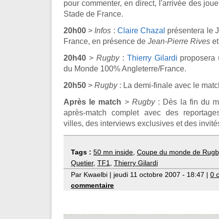
pour commenter, en direct, l'arrivée des jo
Stade de France.
20h00
>
Infos
:
Claire Chazal
présentera le J
France, en présence de
Jean-Pierre Rives
e
20h40
>
Rugby
:
Thierry Gilardi
proposera 
du Monde 100% Angleterre/France.
20h50
>
Rugby
: La demi-finale avec le matc
Après le match
>
Rugby
: Dès la fin du 
après-match complet avec des reportage
villes, des interviews exclusives et des invité
Tags :
50 mn inside
,
Coupe du monde de Rugb
Quetier
,
TF1
,
Thierry Gilardi
Par Kwaelbi | jeudi 11 octobre 2007 - 18:47 |
0 
commentaire