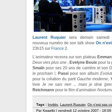
Laurent Ruquier
sera demain samedi 
nouveua numéro de son talk show
On n'es
23h15 sur
France 2
.
L'animateur recevra sur son plateau
Emmanu
Deux vies plus une
,
Evelyne Bouix
pour la
Smaïn
pour ses 20 ans de carrière et son
le prochain !
,
Passi
pour son album
Evolut
pour la création du parti
Gauche moderne
,
livre
Je ne sais rien ... mais je dirai (pre
Reichmann
pour le film d'animation
Nocturn
Tags :
Invités
,
Laurent Ruquier
,
On n'est pas c
Par Kwaelbi | vendredi 12 octobre 2007 - 18:09