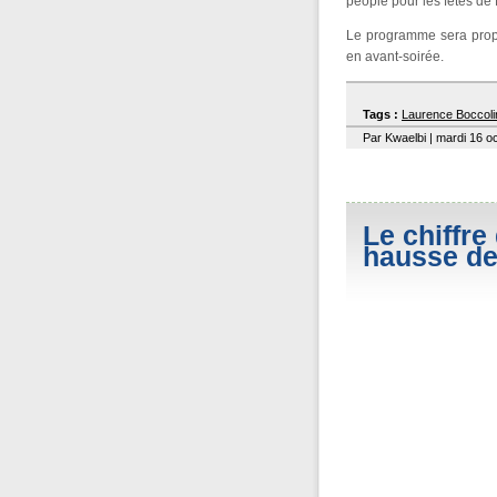
people pour les fêtes de 
Le programme sera prop
en avant-soirée.
Tags :
Laurence Boccoli
Par Kwaelbi | mardi 16 o
Le chiffre
hausse d