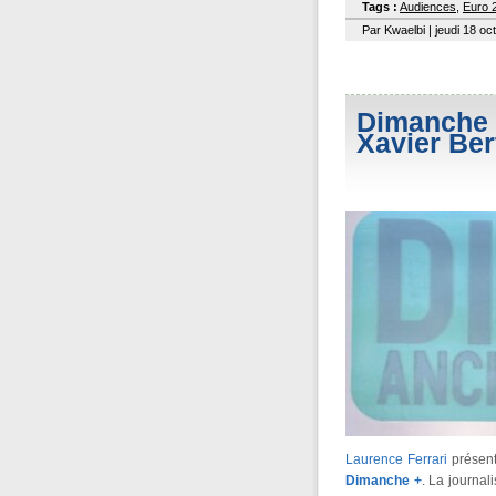
Tags :
Audiences
,
Euro 
Par Kwaelbi | jeudi 18 o
Dimanche +
Xavier Ber
Laurence Ferrari
présent
Dimanche +
. La journal