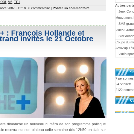
2008
,
M6
,
TF1
Autres part
ctobre 2007 - 13:18 | 0 commentaire |
Poster un commentaire
Jeux Conc
Mouvement 
SMS gratui
Video Gratui
 : François Hollande et
Star Acad
trand invités le 21 Octobre
Coupe du m
ActuZap Tél
Vidéo spor
St
7 personnes 
2472 billets
2122 comme
Co
era dimanche un nouveau numéro de son programme politique
iste recevra sur son plateau cette semaine dès 12h50 en clair sur