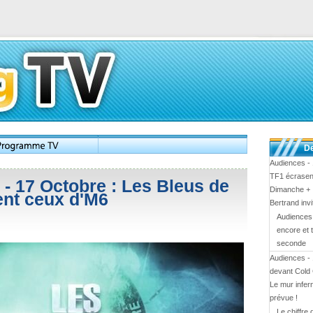
De
Audiences - 
TF1 écrasen
- 17 Octobre : Les Bleus de
Dimanche + :
ent ceux d'M6
Bertrand inv
Audiences 
encore et 
seconde
Audiences - 
devant Cold
Le mur infern
prévue !
Le chiffre