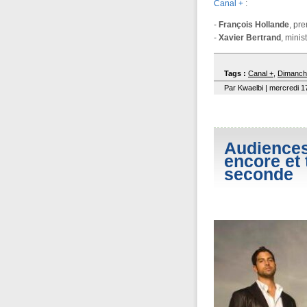
Canal +
:
-
François Hollande
, pre
-
Xavier Bertrand
, minis
Tags :
Canal +
,
Dimanch
Par Kwaelbi | mercredi 1
Audiences
encore et 
seconde