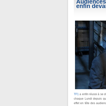
Audiences 
enfin deva
TF1
a enfin réussi à se
chaque Lundi depuis qu
effet en tête des audien