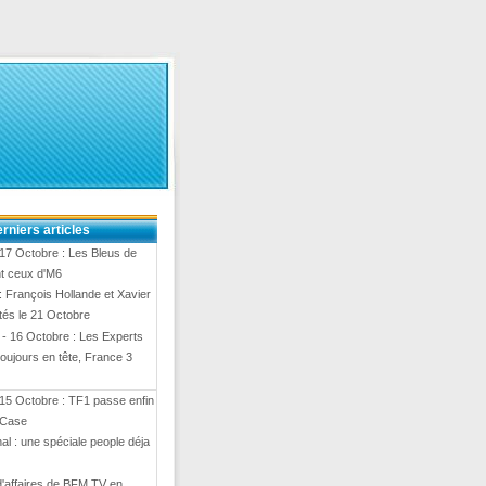
rniers articles
17 Octobre : Les Bleus de
t ceux d'M6
 François Hollande et Xavier
ités le 21 Octobre
- 16 Octobre : Les Experts
toujours en tête, France 3
15 Octobre : TF1 passe enfin
 Case
al : une spéciale people déja
 d'affaires de BFM TV en