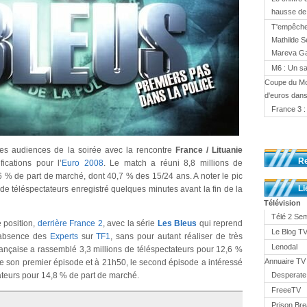
hausse d
T'empêches
Mathilde S
Mareva Gal
M6 : Un sa
Coupe du Mo
d'euros dans
France 3 :
es audiences de la soirée avec la rencontre
France / Lituanie
R
ications pour l’
Euro 2008
. Le match a réuni 8,8 millions de
6 % de part de marché, dont 40,7 % des 15/24 ans. A noter le pic
Li
 de téléspectateurs enregistré quelques minutes avant la fin de la
Télévision
Télé 2 Se
 position,
derrière France 2
, avec la série
Les Bleus
qui reprend
Le Blog 
'absence des
Experts
sur
TF1
, sans pour autant réaliser de très
Lenodal
 française a rassemblé 3,3 millions de téléspectateurs pour 12,6 %
Annuaire TV
de son premier épisode et à 21h50, le second épisode a intéressé
tateurs pour 14,8 % de part de marché.
Desperate
FreeeTV
Prison Br