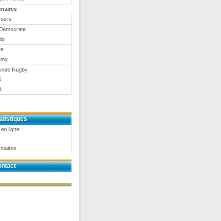
enaires
ours
Démocrate
ts
te
emy
onde Rugby
é
t
atistiques
en ligne
ntaires
ntact