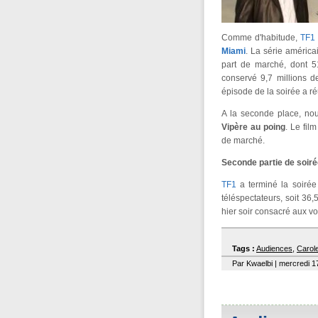
Comme d'habitude,
TF1
Miami
. La série américa
part de marché, dont 
conservé 9,7 millions de
épisode de la soirée a ré
A la seconde place, no
Vipère au poing
. Le fil
de marché.
Seconde partie de soir
TF1
a terminé la soirée
téléspectateurs, soit 3
hier soir consacré aux v
Tags :
Audiences
,
Carol
Par Kwaelbi | mercredi 1