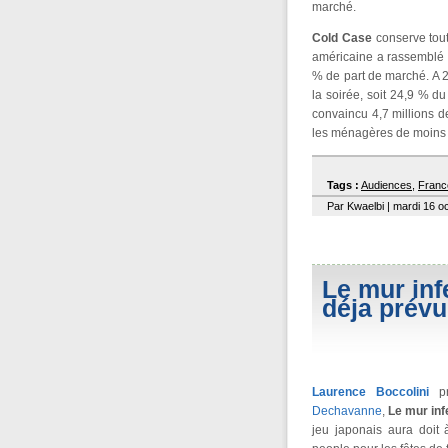
marché.
Cold Case
conserve tout
américaine a rassemblé p
% de part de marché. A 
la soirée, soit 24,9 % du
convaincu 4,7 millions d
les ménagères de moins 
Tags :
Audiences
,
Franc
Par Kwaelbi | mardi 16 o
Le mur inf
déja prévu
Laurence Boccolini
pr
Dechavanne
,
Le mur inf
jeu japonais aura doit 