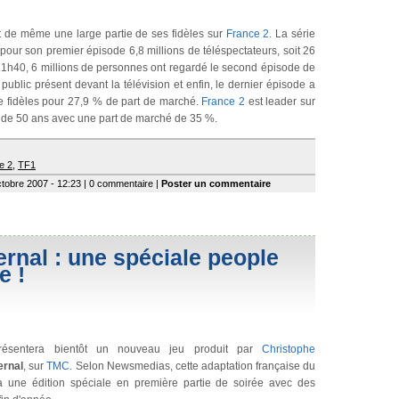
 de même une large partie de ses fidèles sur
France 2
. La série
our son premier épisode 6,8 millions de téléspectateurs, soit 26
21h40, 6 millions de personnes ont regardé le second épisode de
 public présent devant la télévision et enfin, le dernier épisode a
e fidèles pour 27,9 % de part de marché.
France 2
est leader sur
de 50 ans avec une part de marché de 35 %.
e 2
,
TF1
ctobre 2007 - 12:23 | 0 commentaire |
Poster un commentaire
ernal : une spéciale people
e !
ésentera bientôt un nouveau jeu produit par
Christophe
ernal
, sur
TMC
. Selon
Newsmedias
, cette adaptation française du
à une édition spéciale en première partie de soirée avec des