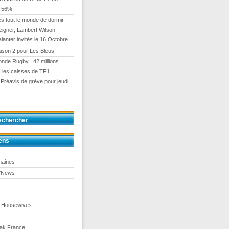
e 56%
 tout le monde de dormir :
eigner, Lambert Wilson,
anter invités le 16 Octobre
ison 2 pour Les Bleus
nde Rugby : 42 millions
 les caisses de TF1
 Préavis de grève pour jeudi
echercher
ens
maines
TVNews
 Housewives
eak France