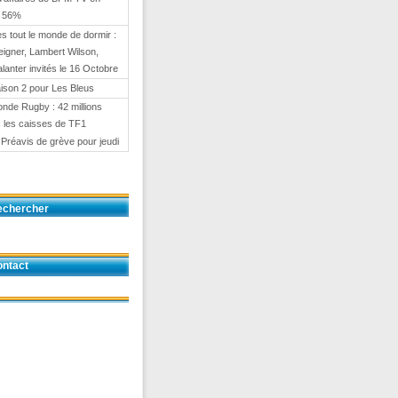
e 56%
 tout le monde de dormir :
eigner, Lambert Wilson,
anter invités le 16 Octobre
ison 2 pour Les Bleus
nde Rugby : 42 millions
 les caisses de TF1
 Préavis de grève pour jeudi
echercher
ntact