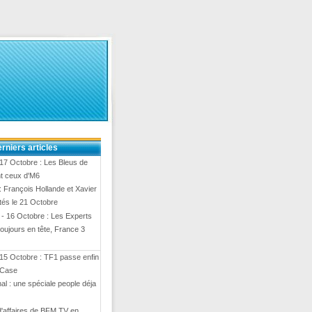
rniers articles
17 Octobre : Les Bleus de
t ceux d'M6
 François Hollande et Xavier
ités le 21 Octobre
- 16 Octobre : Les Experts
toujours en tête, France 3
15 Octobre : TF1 passe enfin
 Case
al : une spéciale people déja
 d'affaires de BFM TV en