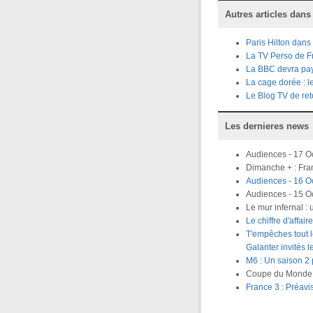
Autres articles dans
Paris Hilton dans
La TV Perso de F
La BBC devra paye
La cage dorée : l
Le Blog TV de ret
Les dernieres news
Audiences - 17 O
Dimanche + : Fran
Audiences - 16 Oc
Audiences - 15 O
Le mur infernal :
Le chiffre d'affa
T'empêches tout 
Galanter invités 
M6 : Un saison 2
Coupe du Monde R
France 3 : Préavi