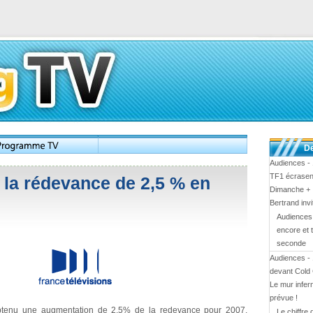
De
Audiences - 
TF1 écrasen
la rédevance de 2,5 % en
Dimanche + :
Bertrand inv
Audiences 
encore et 
seconde
Audiences - 
devant Cold
Le mur infern
prévue !
obtenu une augmentation de 2,5% de la redevance pour 2007.
Le chiffre