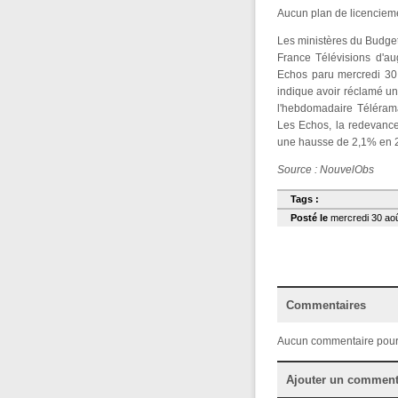
Aucun plan de licencieme
Les ministères du Budget
France Télévisions d'a
Echos paru mercredi 30 
indique avoir réclamé u
l'hebdomadaire Télérama 
Les Echos, la redevance
une hausse de 2,1% en 2
Source : NouvelObs
Tags :
Posté le
mercredi 30 aoû
Commentaires
Aucun commentaire pour
Ajouter un comment