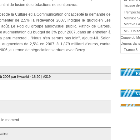
nt ni de fusion des rédactions ne sont prévus.
hausse d
T'empêches
 et de la Culture et la Communication ont accepté la demande de
Mathilde S
ugmenter de 2,5% la redevance 2007, indique le quotidien Les
Mareva Gal
août. Le Pdg du groupe audiovisuel public, Patrick de Carolis,
M6 : Un sa
ne augmentation du budget de 3% pour 2007, dans un entretien à
Coupe du Mo
paru mercredi,. "Nous n'en serons pas loin", ajoute-t-il. Selon
d'euros dans
 augmentera de 2,5% en 2007, à 1,879 milliard d'euros, contre
006, au terme de négociations ardues avec Bercy.
France 3 :
R
t 2006 par Kwaelbi - 18:20 | #319
Co
 le moment.
aire