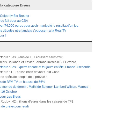
 la catégorie
Divers
 Celebrity Big Brother
ree fait peur au CSA
r 74.000 euros pour avoir manipulé le résultat d'un jeu
es députés néerlandais s’opposent à la Real TV
our !
ctobre : Les Bleus de TF1 écrasent ceux d'M6
çois Hollande et Xavier Bertrand invités le 21 Octobre
tobre : Les Experts encore et toujours en tête, France 3 seconde
ctobre : TF1 passe enfin devant Cold Case
 une spéciale people déja prévue !
ires de BFM TV en hausse de 56%
le monde de dormir : Mathilde Seigner, Lambert Wilson, Mareva
le 16 Octobre
 pour Les Bleus
ugby : 42 millions d'euros dans les caisses de TF1
s de grève pour jeudi