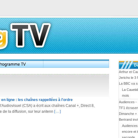
De
Arthur et Cau
Jericho le 
La BBC va s
La Cauetid
mois
en ligne : les chaînes rappellées à l'ordre
Audiences - 
'Audiovisuel (CSA) a écrit aux chaînes Canal +, Direct 8,
TF1 écrasen
e de la diffusion, sur leur antenn
[ ... ]
Dimanche + :
Bertrand inv
Audiences 
encore et 
seconde