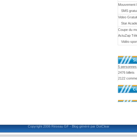
Mouvement 
SMS gratui
Video Gratui
Star Acad
Coupe du m
ActuZap Tél
Vidéo spor
St
5 personnes 
2476 billets
2122 comme
Co
Copyright 2006
Réseau GF
-
Blog généré par DotClear