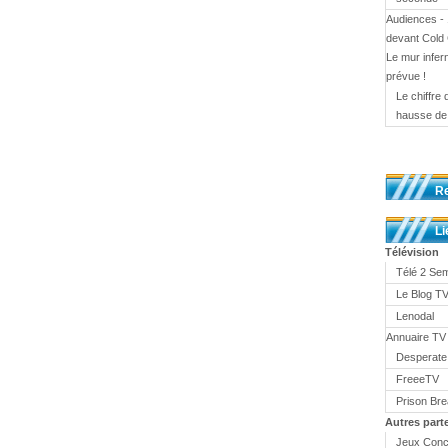
Audiences - 
devant Cold
Le mur infern
prévue !
Le chiffre
hausse d
R
Li
Télévision
Télé 2 Se
Le Blog 
Lenodal
Annuaire TV
Desperate
FreeeTV
Prison Br
Autres part
Jeux Conc