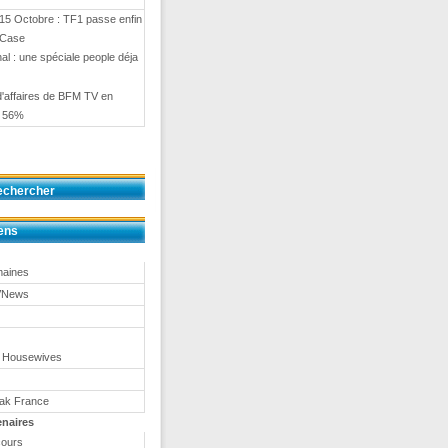
15 Octobre : TF1 passe enfin
 Case
al : une spéciale people déja
 d'affaires de BFM TV en
e 56%
echercher
ens
maines
TVNews
 Housewives
eak France
enaires
ours