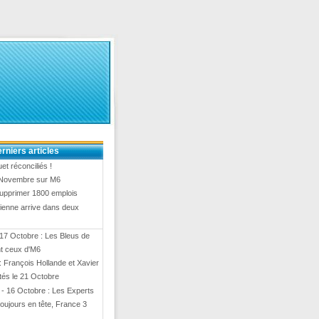
rniers articles
et réconciliés !
3 Novembre sur M6
upprimer 1800 emplois
ienne arrive dans deux
17 Octobre : Les Bleus de
t ceux d'M6
 François Hollande et Xavier
ités le 21 Octobre
- 16 Octobre : Les Experts
toujours en tête, France 3