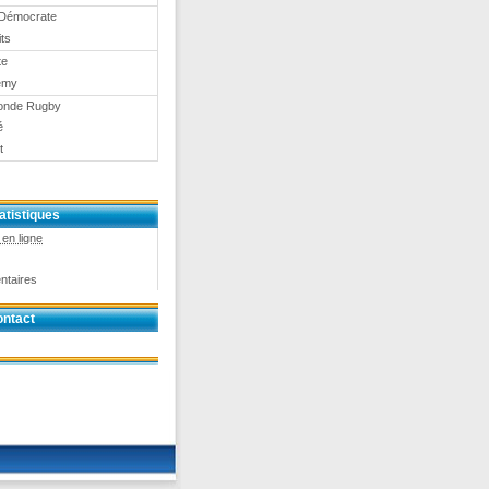
Démocrate
ts
te
emy
onde Rugby
é
t
atistiques
en ligne
ntaires
ntact