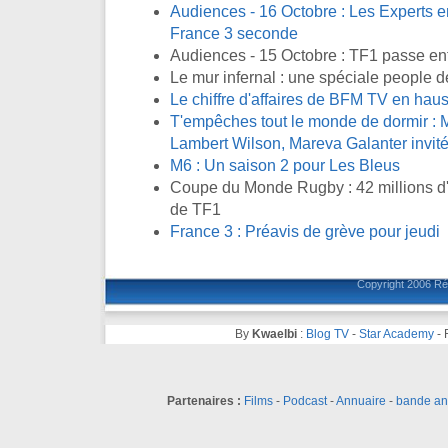
Audiences - 16 Octobre : Les Experts en
France 3 seconde
Audiences - 15 Octobre : TF1 passe en
Le mur infernal : une spéciale people d
Le chiffre d'affaires de BFM TV en ha
T'empêches tout le monde de dormir : M
Lambert Wilson, Mareva Galanter invité
M6 : Un saison 2 pour Les Bleus
Coupe du Monde Rugby : 42 millions d'
de TF1
France 3 : Préavis de grève pour jeudi
Copyright 2006
Ré
By
Kwaelbi
:
Blog TV
-
Star Academy
-
Partenaires :
Films
-
Podcast
-
Annuaire
-
bande a