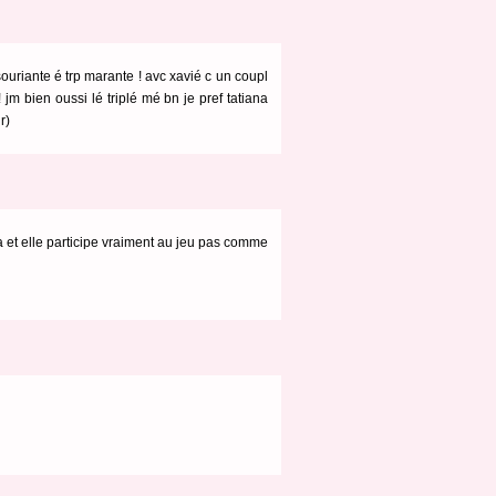
é souriante é trp marante ! avc xavié c un coupl
! jm bien oussi lé triplé mé bn je pref tatiana
r)
pa et elle participe vraiment au jeu pas comme