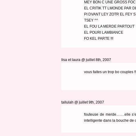
MEY BON C UNE GROSS FOCU
EL CRITIK TT LMONDE PAR 
PI DVANT LEY ZOTR EL FEY 
TSEY ^^
EL FOU LA MERDE PARTOUT
EL POURI LAMBIANCE
FO KEL PARTE !!!
lisa et laura
@ juillet 8th, 2007
vous faites un trop bo couples !!
tallulah @ juillet 9th, 2007
fouteuse de merde…….elle s’ec
intelligente dans la bouche de c