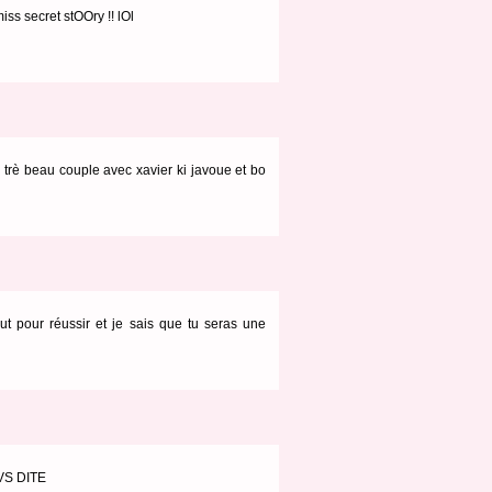
miss secret stOOry !! lOl
un trè beau couple avec xavier ki javoue et bo
out pour réussir et je sais que tu seras une
VS DITE