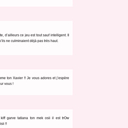
te, d’ailleurs ce jeu est tout sauf intelligent. Il
u’ils ne culminaient déjà pas très haut.
mme ton Xavier !! Je vous adores et j’espère
ur vous !
kiff garve tatiana ton mek osii il est trOw
ii !!