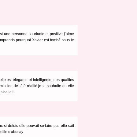
’est une personne souriante et positive j’aime
omprends pourquoi Xavier est tombé sous le
elle est élégante et intelligente ,des qualités
ission de télé réalité.je te souhaite qu elle
s belle!!!
x si défois elle pouvait se taire pcq elle sait
eille c abusay