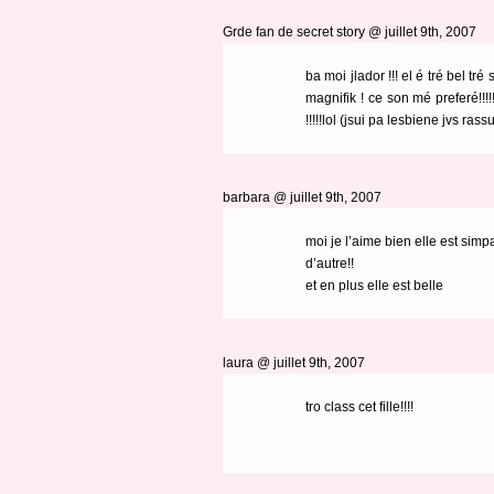
Grde fan de secret story @ juillet 9th, 2007
ba moi jlador !!! el é tré bel tr
magnifik ! ce son mé preferé!!!!
!!!!!lol (jsui pa lesbiene jvs rassu
barbara
@ juillet 9th, 2007
moi je l’aime bien elle est sim
d’autre!!
et en plus elle est belle
laura @ juillet 9th, 2007
tro class cet fille!!!!