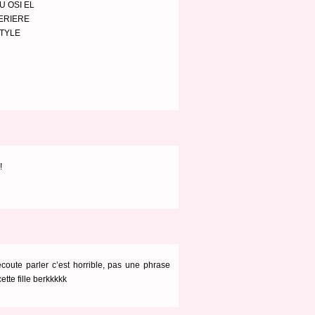
 OSI EL
DERIERE
STYLE
!
oute parler c’est horrible, pas une phrase
ette fille berkkkkk