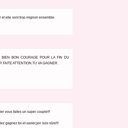
er et elle sont trop mignon ensemble.
E BIEN BON COURAGE POUR LA FIN DU
R FAITE ATTENTION.TU VA GAGNER .
vier vous faites un super couple!!!
lez gagnez toi et xavier,jen suis sûre!!!