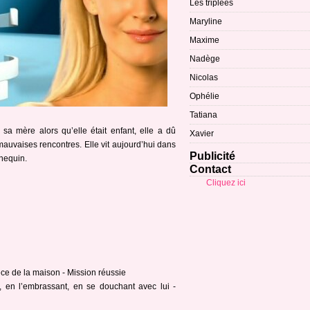
Les triplées
Maryline
Maxime
Nadège
Nicolas
Ophélie
Tatiana
 sa mère alors qu’elle était enfant, elle a dû
Xavier
e mauvaises rencontres. Elle vit aujourd’hui dans
Publicité
nnequin.
Contact
Cliquez ici
ce de la maison - Mission réussie
le, en l’embrassant, en se douchant avec lui -