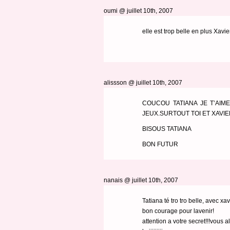
oumi
@ juillet 10th, 2007
elle est trop belle en plus Xavi
alissson @ juillet 10th, 2007
COUCOU TATIANA JE T’AIM
JEUX.SURTOUT TOI ET XAVIE
BISOUS TATIANA
BON FUTUR
nanais @ juillet 10th, 2007
Tatiana té tro tro belle, avec xa
bon courage pour lavenir!
attention a votre secret!!!vous al