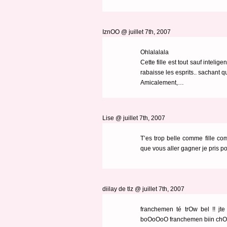
IznOO @ juillet 7th, 2007
Ohlalalala
Cette fille est tout sauf inteligen
rabaisse les esprits.. sachant q
Amicalement,…
Lise @ juillet 7th, 2007
T’es trop belle comme fille co
que vous aller gagner je pris po
diilay de tlz @ juillet 7th, 2007
franchemen té trOw bel !! jte 
boOoOoO franchemen biin chOis