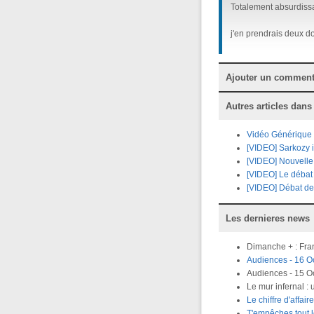
Totalement absurdissa
j'en prendrais deux do
Ajouter un comment
Autres articles dans
Vidéo Générique S
[VIDEO] Sarkozy 
[VIDEO] Nouvelle S
[VIDEO] Le débat
[VIDEO] Débat de
Les dernieres news
Dimanche + : Fran
Audiences - 16 Oc
Audiences - 15 O
Le mur infernal :
Le chiffre d'affa
T'empêches tout 