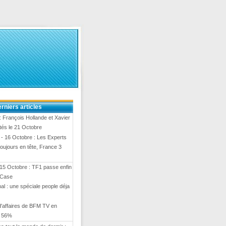
rniers articles
 François Hollande et Xavier
ités le 21 Octobre
- 16 Octobre : Les Experts
toujours en tête, France 3
15 Octobre : TF1 passe enfin
 Case
al : une spéciale people déja
 d'affaires de BFM TV en
e 56%