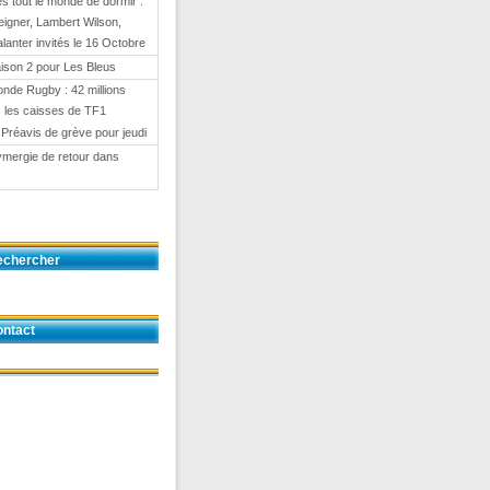
 tout le monde de dormir :
eigner, Lambert Wilson,
anter invités le 16 Octobre
ison 2 pour Les Bleus
nde Rugby : 42 millions
 les caisses de TF1
 Préavis de grève pour jeudi
ymergie de retour dans
echercher
ntact