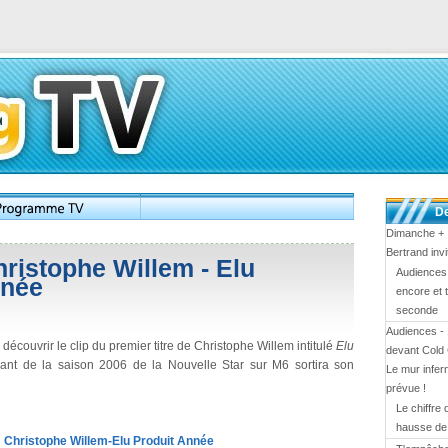
De
Dimanche + :
Bertrand inv
ristophe Willem - Elu
Audiences 
nnée
encore et 
seconde
Audiences - 
couvrir le clip du premier titre de Christophe Willem intitulé
Elu
devant Cold
ant de la saison 2006 de la Nouvelle Star sur M6 sortira son
Le mur infern
prévue !
Le chiffre
hausse d
Christophe Willem-Elu Produit Année