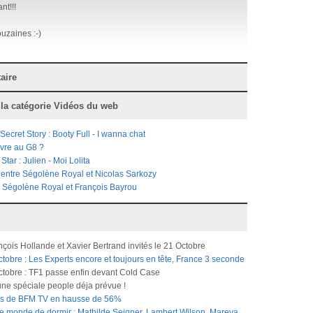
nt!!!
uzaines :-)
aire
 la catégorie
Vidéos du web
ecret Story : Booty Full - I wanna chat
ivre au G8 ?
tar : Julien - Moi Lolita
 entre Ségolène Royal et Nicolas Sarkozy
 Ségolène Royal et François Bayrou
çois Hollande et Xavier Bertrand invités le 21 Octobre
tobre : Les Experts encore et toujours en tête, France 3 seconde
ctobre : TF1 passe enfin devant Cold Case
 une spéciale people déja prévue !
ires de BFM TV en hausse de 56%
le monde de dormir : Mathilde Seigner, Lambert Wilson, Mareva