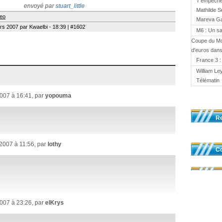
T'empêches
envoyé par
stuart_little
Mathilde S
deo
Mareva Gal
s 2007 par Kwaelbi - 18:39 | #1602
M6 : Un sa
Coupe du Mo
d'euros dans
France 3 :
William Le
Télématin
007 à 16:41, par
yopouma
R
007 à 11:56, par
lothy
Co
007 à 23:26, par
elKrys