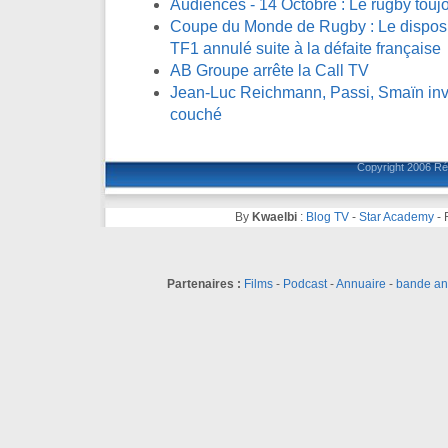
Audiences - 14 Octobre : Le rugby toujo
Coupe du Monde de Rugby : Le disposit
TF1 annulé suite à la défaite française
AB Groupe arrête la Call TV
Jean-Luc Reichmann, Passi, Smaïn invi
couché
Copyright 2006
Ré
By
Kwaelbi
:
Blog TV
-
Star Academy
-
Partenaires :
Films
-
Podcast
-
Annuaire
-
bande a