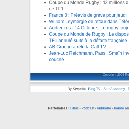
Coupe du Monde Rugby : 42 millions d'
de TF1
France 3 : Préavis de grève pour jeudi
William Leymergie de retour dans Télé
Audiences - 14 Octobre : Le rugby toujo
Coupe du Monde de Rugby : Le disposit
TF1 annulé suite à la défaite française
AB Groupe arrête la Call TV
Jean-Luc Reichmann, Passi, Smaïn invi
couché
Copyright 2006
Ré
By
Kwaelbi
:
Blog TV
-
Star Academy
-
Partenaires :
Films
-
Podcast
-
Annuaire
-
bande a