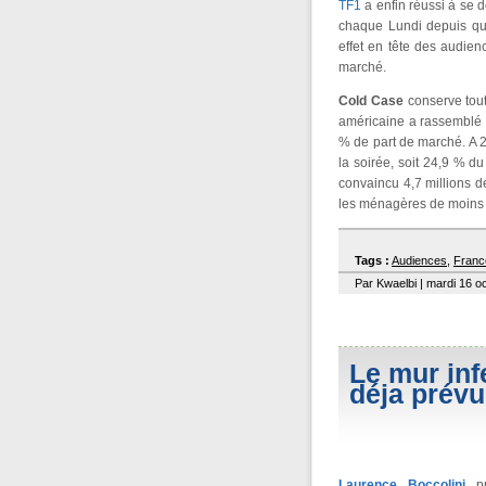
TF1
a enfin réussi à se
chaque Lundi depuis qu
effet en tête des audien
marché.
Cold Case
conserve tout
américaine a rassemblé p
% de part de marché. A 
la soirée, soit 24,9 % du
convaincu 4,7 millions d
les ménagères de moins 
Tags :
Audiences
,
Franc
Par Kwaelbi | mardi 16 o
Le mur inf
déja prévu
Laurence Boccolini
pr