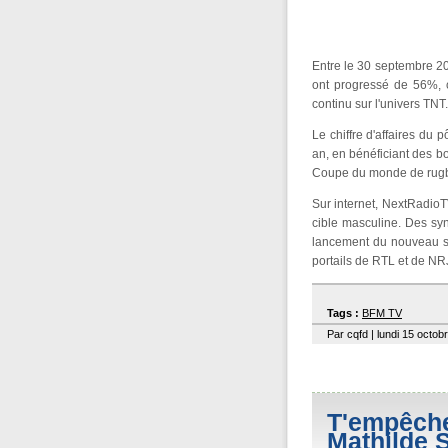
Entre le 30 septembre 20
ont progressé de 56%, c
continu sur l'univers TNT.
Le chiffre d'affaires du
an, en bénéficiant des b
Coupe du monde de rugby
Sur internet, NextRadioT
cible masculine. Des syn
lancement du nouveau si
portails de RTL et de NR
Tags :
BFM TV
Par cqfd | lundi 15 octob
T'empêche
Mathilde 