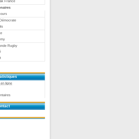
eak France
enaires
ours
Démocrate
ts
te
emy
onde Rugby
é
t
atistiques
en ligne
ntaires
ntact