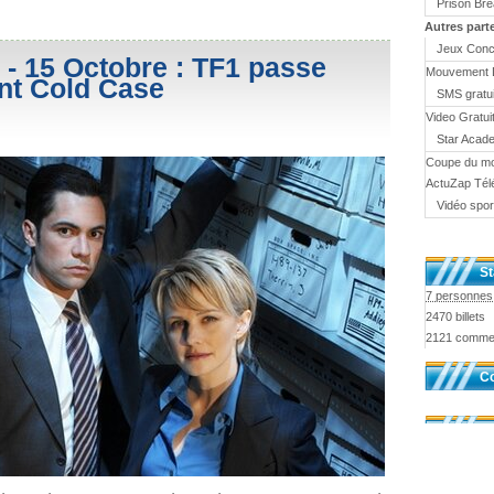
Prison Br
Autres part
Jeux Conc
- 15 Octobre : TF1 passe
Mouvement 
nt Cold Case
SMS gratui
Video Gratui
Star Acad
Coupe du m
ActuZap Tél
Vidéo spor
St
7 personnes 
2470 billets
2121 comme
Co