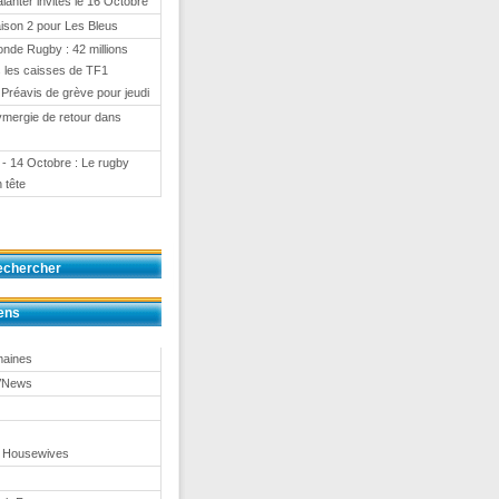
anter invités le 16 Octobre
ison 2 pour Les Bleus
nde Rugby : 42 millions
 les caisses de TF1
 Préavis de grève pour jeudi
ymergie de retour dans
- 14 Octobre : Le rugby
 tête
echercher
ens
maines
TVNews
 Housewives