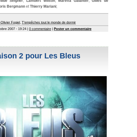
hilde Seigner
,
Lambert Wilson
,
Mareva Galanter
,
Gilles de
oris Bergmann
et
Thierry Mariani
;
Olivier Fogiel
,
T'empêches tout le monde de dormir
tobre 2007 - 19:24 |
0 commentaire
|
Poster un commentaire
aison 2 pour Les Bleus