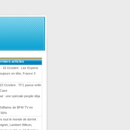
rniers articles
- 16 Octobre : Les Experts
toujours en tête, France 3
15 Octobre : TF1 passe enfin
 Case
al : une spéciale people déja
 d'affaires de BFM TV en
e 56%
 tout le monde de dormir :
eigner, Lambert Wilson,