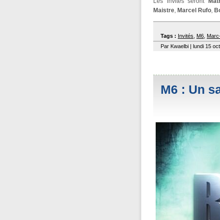
Les invités seront
Mat
Maistre
,
Marcel Rufo
,
B
Tags :
Invités
,
M6
,
Marc-
Par Kwaelbi | lundi 15 oc
M6 : Un s