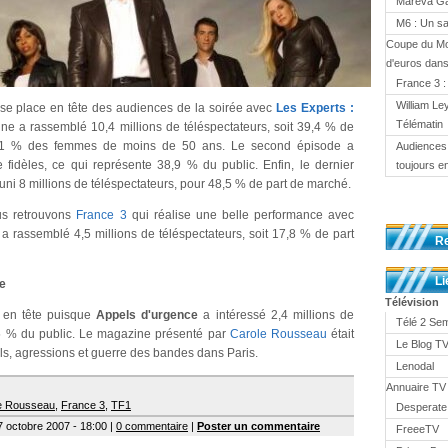
Mareva Gal
M6 : Un sa
Coupe du Mo
d'euros dans
France 3 :
William Le
se place en tête des audiences de la soirée avec
Les Experts :
Télématin
ine a rassemblé 10,4 millions de téléspectateurs, soit 39,4 % de
51 % des femmes de moins de 50 ans. Le second épisode a
Audiences 
 fidèles, ce qui représente 38,9 % du public. Enfin, le dernier
toujours en
uni 8 millions de téléspectateurs, pour 48,5 % de part de marché.
us retrouvons
France 3
qui réalise une belle performance avec
m a rassemblé 4,5 millions de téléspectateurs, soit 17,8 % de part
R
Li
ée
Télévision
 en tête puisque
Appels d'urgence
a intéressé 2,4 millions de
Télé 2 Se
6,5 % du public. Le magazine présenté par
Carole Rousseau
était
Le Blog 
ols, agressions et guerre des bandes dans Paris.
Lenodal
Annuaire TV
e Rousseau
,
France 3
,
TF1
Desperate
7 octobre 2007 - 18:00 |
0 commentaire
|
Poster un commentaire
FreeeTV