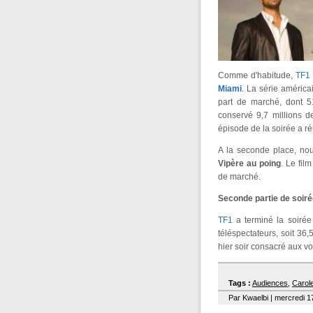
Comme d'habitude,
TF1
Miami
. La série américa
part de marché, dont 
conservé 9,7 millions de
épisode de la soirée a ré
A la seconde place, no
Vipère au poing
. Le fil
de marché.
Seconde partie de soir
TF1
a terminé la soirée
téléspectateurs, soit 3
hier soir consacré aux v
Tags :
Audiences
,
Carol
Par Kwaelbi | mercredi 1