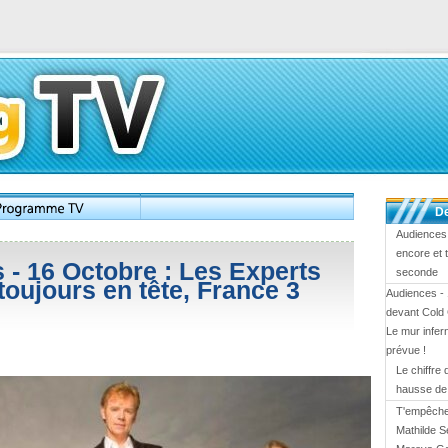
De
Audiences 
encore et 
 - 16 Octobre : Les Experts
seconde
toujours en tête, France 3
Audiences - 
devant Cold
Le mur infern
prévue !
Le chiffre
hausse d
T'empêches
Mathilde S