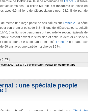
 démarqué de
Cold Case
, la série américaine de
France 2
diffusée
elques semaines. La fiction
Ma fille est innocente
se place en
ces avec 6,9 millions de téléspectateurs pour 28,2 % de part de
 de même une large partie de ses fidèles sur
France 2
. La série
our son premier épisode 6,8 millions de téléspectateurs, soit 26
21h40, 6 millions de personnes ont regardé le second épisode de
 public présent devant la télévision et enfin, le dernier épisode a
e fidèles pour 27,9 % de part de marché.
France 2
est leader sur
de 50 ans avec une part de marché de 35 %.
e 2
,
TF1
ctobre 2007 - 12:23 | 0 commentaire |
Poster un commentaire
ernal : une spéciale people
e !
ésentera bientôt un nouveau jeu produit par
Christophe