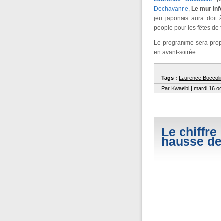
Dechavanne
,
Le mur inf
jeu japonais aura doit 
people pour les fêtes de 
Le programme sera prop
en avant-soirée.
Tags :
Laurence Boccoli
Par Kwaelbi | mardi 16 o
Le chiffre
hausse d