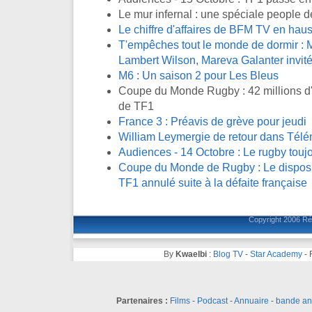
Le mur infernal : une spéciale people d
Le chiffre d'affaires de BFM TV en ha
T'empêches tout le monde de dormir : M
Lambert Wilson, Mareva Galanter invité
M6 : Un saison 2 pour Les Bleus
Coupe du Monde Rugby : 42 millions d'
de TF1
France 3 : Préavis de grève pour jeudi
William Leymergie de retour dans Télé
Audiences - 14 Octobre : Le rugby toujo
Coupe du Monde de Rugby : Le disposit
TF1 annulé suite à la défaite française
Copyright 2006
Ré
By
Kwaelbi
:
Blog TV
-
Star Academy
-
Partenaires :
Films
-
Podcast
-
Annuaire
-
bande a